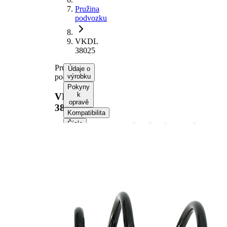
Pružina
podvozku
VKDL
38025
Pružina
Údaje o
podvozku
výrobku
Pokyny
k
VKDL
opravě
38025
Kompatibilita
Čísla
OE
Informace o výrobku
Vlastnost
Hodnota
montovaná
přední osa
strana
Délka
349 mm
Hmotnost
1,80 kg
Šroubovitá