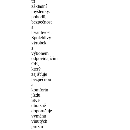
tři
základní
myšlenky:
pohodlí,
bezpečnost
a
trvanlivost.
Spolehlivý
výrobek
s
výkonem
odpovídajícím
OE,
který
zajišťuje
bezpečnou
a
komfortn
jízdu.
SKF
důrazně
doporučuje
vyměnu
vinutých
pružin