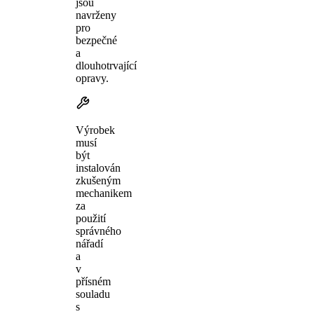
jsou
navrženy
pro
bezpečné
a
dlouhotrvající
opravy.
Výrobek
musí
být
instalován
zkušeným
mechanikem
za
použití
správného
nářadí
a
v
přísném
souladu
s