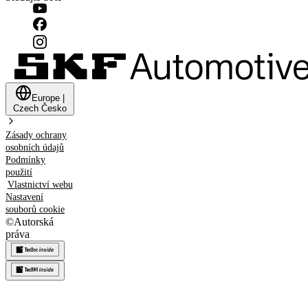
Europe
|
Czech
Česko
Zásady ochrany
osobních údajů
Podmínky
použití
Vlastnictví webu
Nastavení
souborů cookie
©
Autorská
práva