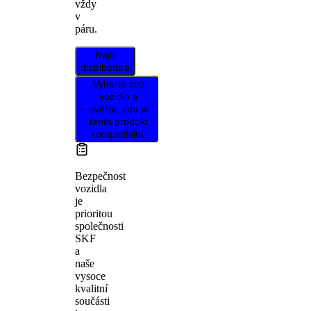
vždy
v
páru.
Najít
distributora
Vyberte své
vozidlo a
ověřte, zda je
tento produkt
kompatibilní.
Bezpečnost
vozidla
je
prioritou
společnosti
SKF
a
naše
vysoce
kvalitní
součásti