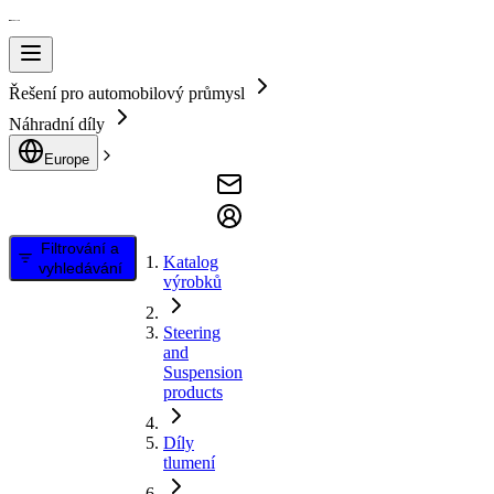
Řešení pro automobilový průmysl
Náhradní díly
Europe
Filtrování a
Katalog
vyhledávání
výrobků
Steering
and
Suspension
products
Díly
tlumení