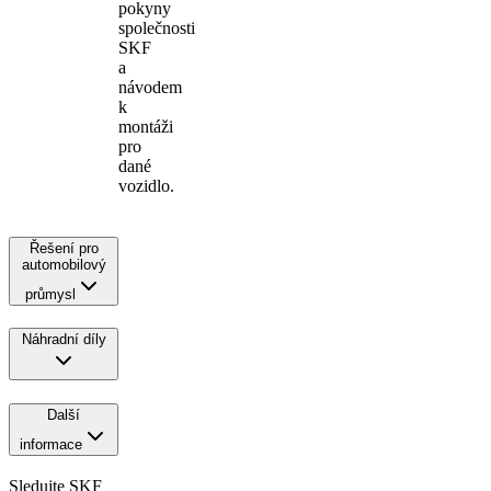
pokyny
společnosti
SKF
a
návodem
k
montáži
pro
dané
vozidlo.
Řešení pro
automobilový
průmysl
Náhradní díly
Další
informace
Sledujte SKF