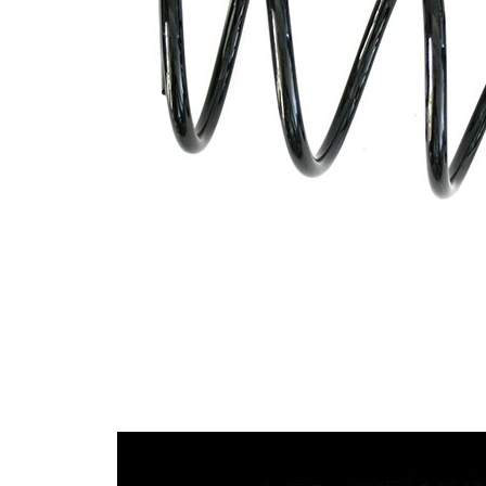
Tvar
pružina s
pružiny
konstatním
průměrem
Vnější
145 mm
průměr
Klíčové
L2
písmeno
Klíčové
L3
písmeno
Volitelné
Doplňkový
výrobek/
bez
doplňkové
pouzdra
info
Počet
5,05
závitů
Průměr
12,00 mm
drátu