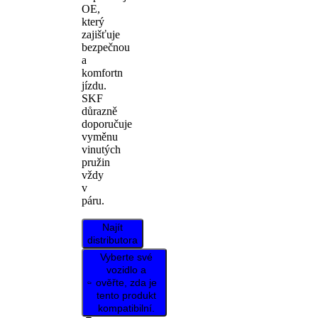
OE,
který
zajišťuje
bezpečnou
a
komfortn
jízdu.
SKF
důrazně
doporučuje
vyměnu
vinutých
pružin
vždy
v
páru.
Najít
distributora
Vyberte své
vozidlo a
ověřte, zda je
tento produkt
kompatibilní.