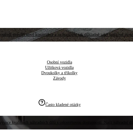
ostředí prověří nové konstrukce a technologie tak důkladně jako špičkové moto
Osobní vozidla
Užitková vozidla
Dvoukolky a tříkolky
Závody
Často kladené otázky
vysoce kvalitních náhradních dílů s celosvětovou dostupností. Najít náhradní d