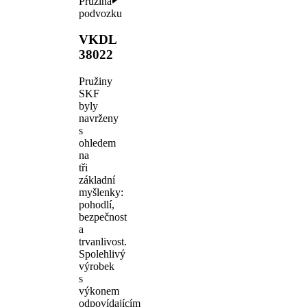
Pružina
podvozku
VKDL
38022
Pružiny
SKF
byly
navrženy
s
ohledem
na
tři
základní
myšlenky:
pohodlí,
bezpečnost
a
trvanlivost.
Spolehlivý
výrobek
s
výkonem
odpovídajícím