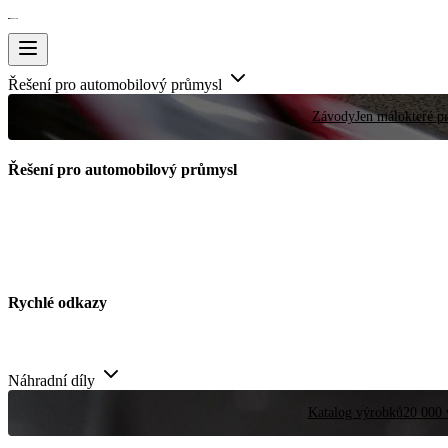
Řešení pro automobilový průmysl
Závody
Jen málokteré pr
Řešení pro automobilový průmysl
Rychlé odkazy
Náhradní díly
Katalog výrobků
20 000 