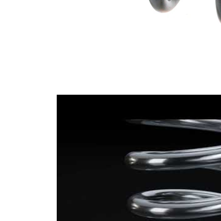
drátu
mm
Průměr
16,25
drátu 1
mm
Průměr
11,80
drátu 2
mm