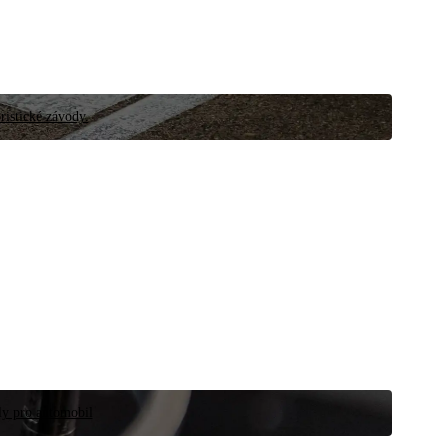
ristické závody.
íly pro automobil