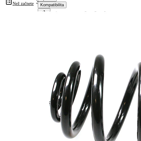
38022
Než začnete
Kompatibilita
Informace o výrobku
Vlastnost
Hodnota
montovaná
Zadní
strana
náprava
Délka
235 mm
Hmotnost
2,90 kg
Tvar
miniblok
pružiny
Vnější
152 mm
průměr
Doplňkový
výrobek/
bez
doplňkové
pouzdra
info
Počet
6,8
závitů
Označení
žlutá
barvy
(4x)
Průměr
11,30