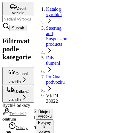
Zvolit
Katalog
vozidlo
výrobků
Steering
Submit
and
Suspension
Filtrovat
products
podle
kategorie
Díly
tlumení
Osobní
Pružina
vozidla
podvozku
Užitková
VKDL
vozidla
38022
Rychlé odkazy
Pružina
Údaje o
Technické
podvozku
výrobku
centrum
Pokyny
k
VKDL
Otázky
opravě