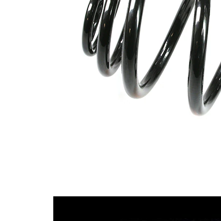
144 mm
průměr
Doplňkový
výrobek/
bez
doplňkové
pouzdra
info
Počet
7
závitů
Označení
šedá (2x)
barvy
Průměr
10,75
drátu
mm
Průměr
15,25
drátu 1
mm
Průměr
9,75 mm
drátu 2