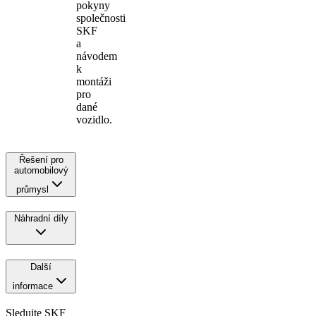
pokyny
společnosti
SKF
a
návodem
k
montáži
pro
dané
vozidlo.
Řešení pro
automobilový
průmysl
Náhradní díly
Další
informace
Sledujte SKF