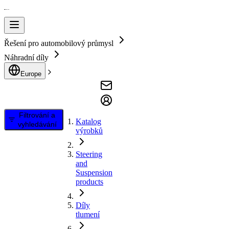
Řešení pro automobilový průmysl
Náhradní díly
Europe
Filtrování a
Katalog
vyhledávání
výrobků
Steering
and
Suspension
products
Díly
tlumení