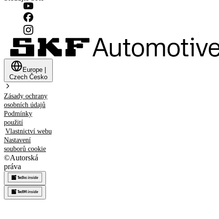
Europe
|
Czech
Česko
Zásady ochrany
osobních údajů
Podmínky
použití
Vlastnictví webu
Nastavení
souborů cookie
©
Autorská
práva