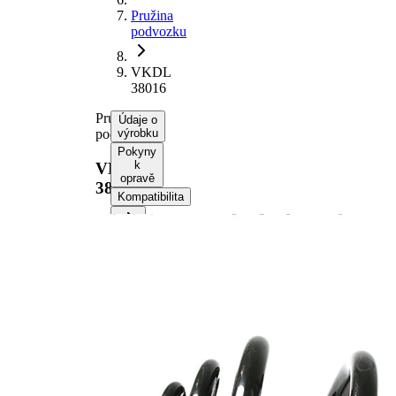
Pružina
podvozku
VKDL
38016
Pružina
Údaje o
podvozku
výrobku
Pokyny
k
VKDL
opravě
38016
Kompatibilita
Informace o výrobku
Vlastnost
Hodnota
montovaná
Zadní
strana
náprava
Délka
250 mm
Hmotnost
2,50 kg
Tvar
miniblok
pružiny
Vnější