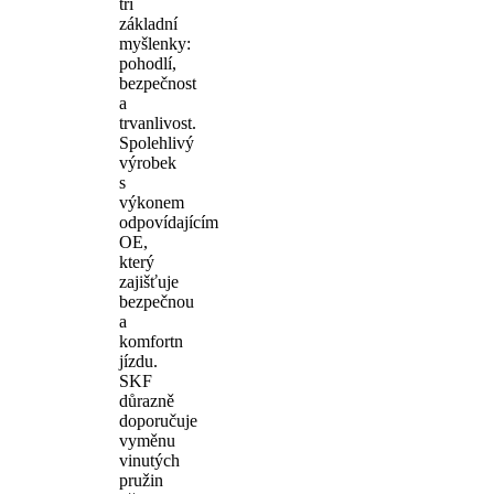
tři
základní
myšlenky:
pohodlí,
bezpečnost
a
trvanlivost.
Spolehlivý
výrobek
s
výkonem
odpovídajícím
OE,
který
zajišťuje
bezpečnou
a
komfortn
jízdu.
SKF
důrazně
doporučuje
vyměnu
vinutých
pružin