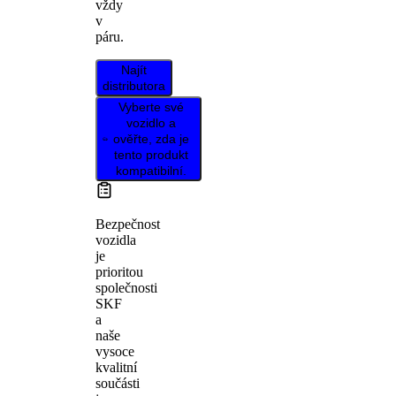
vždy
v
páru.
Najít
distributora
Vyberte své
vozidlo a
ověřte, zda je
tento produkt
kompatibilní.
Bezpečnost
vozidla
je
prioritou
společnosti
SKF
a
naše
vysoce
kvalitní
součásti