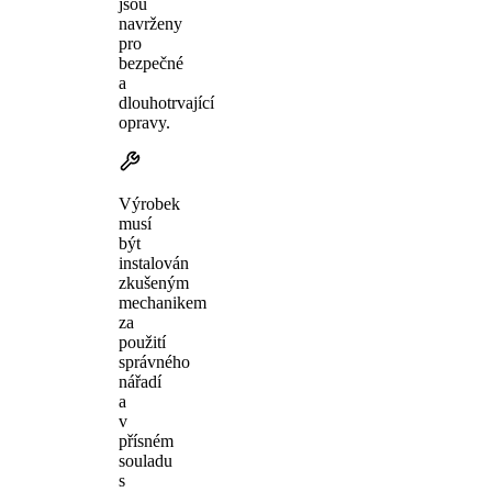
jsou
navrženy
pro
bezpečné
a
dlouhotrvající
opravy.
Výrobek
musí
být
instalován
zkušeným
mechanikem
za
použití
správného
nářadí
a
v
přísném
souladu
s