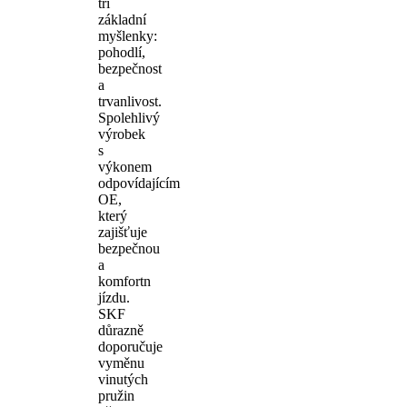
tři
základní
myšlenky:
pohodlí,
bezpečnost
a
trvanlivost.
Spolehlivý
výrobek
s
výkonem
odpovídajícím
OE,
který
zajišťuje
bezpečnou
a
komfortn
jízdu.
SKF
důrazně
doporučuje
vyměnu
vinutých
pružin