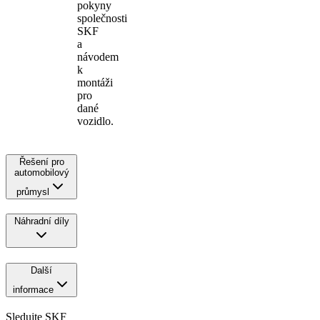
pokyny
společnosti
SKF
a
návodem
k
montáži
pro
dané
vozidlo.
Řešení pro
automobilový
průmysl
Náhradní díly
Další
informace
Sledujte SKF