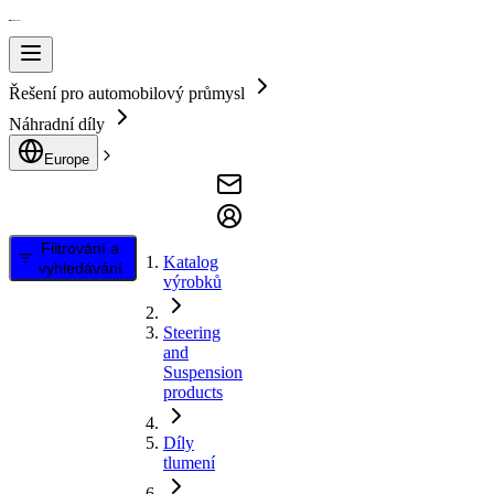
Řešení pro automobilový průmysl
Náhradní díly
Europe
Filtrování a
Katalog
vyhledávání
výrobků
Steering
and
Suspension
products
Díly
tlumení