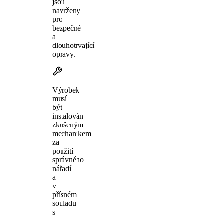
jsou
navrženy
pro
bezpečné
a
dlouhotrvající
opravy.
Výrobek
musí
být
instalován
zkušeným
mechanikem
za
použití
správného
nářadí
a
v
přísném
souladu
s