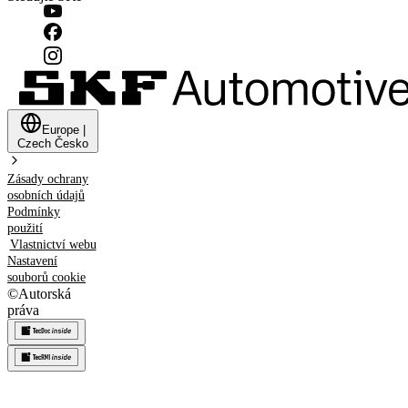
Europe
|
Czech
Česko
Zásady ochrany
osobních údajů
Podmínky
použití
Vlastnictví webu
Nastavení
souborů cookie
©
Autorská
práva