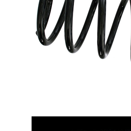
Tvar
pružina s
pružiny
konstatním
průměrem
Vnější
141 mm
průměr
Průměr
14,00 mm
drátu