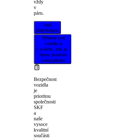
vždy
v
páru.
Najít
distributora
Vyberte své
vozidlo a
ověřte, zda je
tento produkt
kompatibilní.
Bezpečnost
vozidla
je
prioritou
společnosti
SKF
a
naše
vysoce
kvalitní
součásti