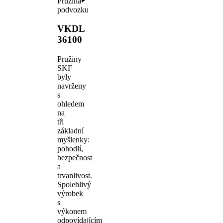
Pružina
podvozku
VKDL
36100
Pružiny
SKF
byly
navrženy
s
ohledem
na
tři
základní
myšlenky:
pohodlí,
bezpečnost
a
trvanlivost.
Spolehlivý
výrobek
s
výkonem
odpovídajícím