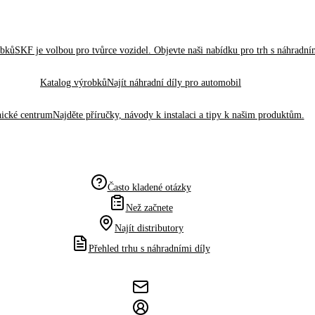
obků
SKF je volbou pro tvůrce vozidel. Objevte naši nabídku pro trh s náhradním
Katalog výrobků
Najít náhradní díly pro automobil
ické centrum
Najděte příručky, návody k instalaci a tipy k našim produktům.
Často kladené otázky
Než začnete
Najít distributory
Přehled trhu s náhradními díly