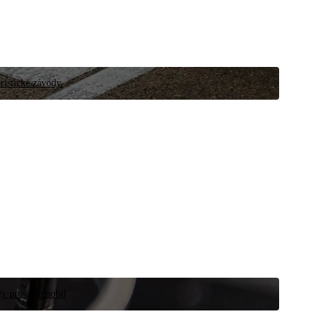
ristické závody.
íly pro automobil