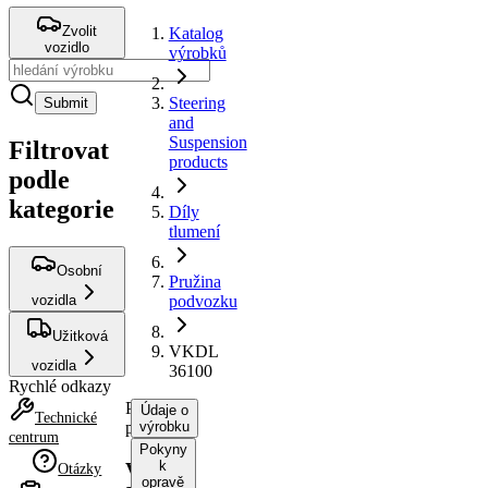
Zvolit
Katalog
vozidlo
výrobků
Steering
Submit
and
Suspension
Filtrovat
products
podle
kategorie
Díly
tlumení
Osobní
Pružina
vozidla
podvozku
Užitková
VKDL
vozidla
36100
Rychlé odkazy
Pružina
Údaje o
Technické
podvozku
výrobku
centrum
Pokyny
k
VKDL
Otázky
opravě