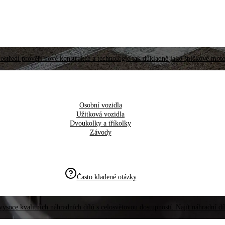
ostředí prověří nové konstrukce a technologie tak důkladně jako špičkové moto
Osobní vozidla
Užitková vozidla
Dvoukolky a tříkolky
Závody
Často kladené otázky
vysoce kvalitních náhradních dílů s celosvětovou dostupností. Najít náhradní d