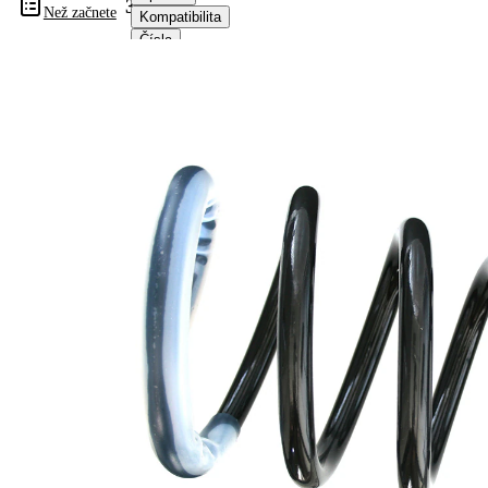
36100
Než začnete
Kompatibilita
Čísla
OE
Informace o výrobku
Vlastnost
Hodnota
montovaná
Zadní
strana
náprava
Délka
330 mm
Hmotnost
5,00 kg
Šroubovitá
Tvar
pružina s
pružiny
konstatním
průměrem
Vnější
137 mm
průměr
Vnější
177 mm
průměr 1
Průměr
17,25 mm
drátu