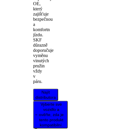
OE,
který
zajišťuje
bezpečnou
a
komfortn
jízdu.
SKF
důrazně
doporučuje
vyměnu
vinutých
pružin
vždy
v
páru.
Najít
distributora
Vyberte své
vozidlo a
ověřte, zda je
tento produkt
kompatibilní.