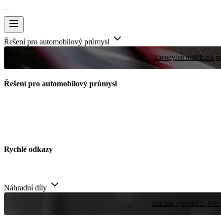
Řešení pro automobilový průmysl
Závody
Jen málokteré pr
Řešení pro automobilový průmysl
Rychlé odkazy
Náhradní díly
Katalog výrobků
20 000 