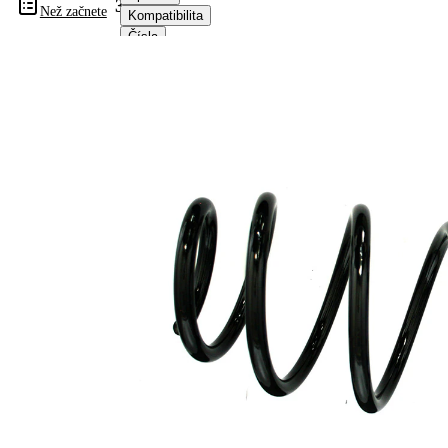
36054
Než začnete
Kompatibilita
Čísla
OE
Informace o výrobku
Vlastnost
Hodnota
montovaná
přední osa
strana
Délka
386 mm
Hmotnost
3,35 kg
Šroubovitá
Tvar
pružina s
pružiny
konstatním
průměrem
Vnější
159 mm
průměr
Průměr
14,25 mm
drátu