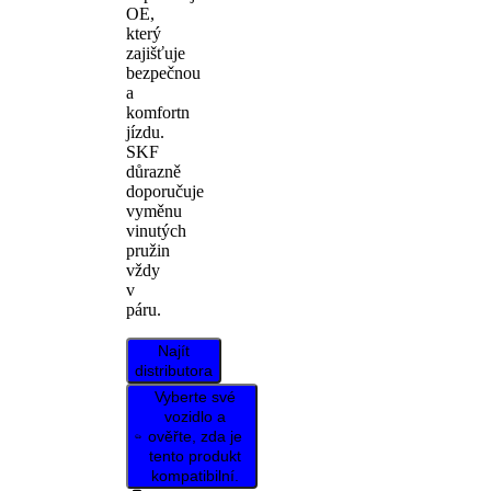
OE,
který
zajišťuje
bezpečnou
a
komfortn
jízdu.
SKF
důrazně
doporučuje
vyměnu
vinutých
pružin
vždy
v
páru.
Najít
distributora
Vyberte své
vozidlo a
ověřte, zda je
tento produkt
kompatibilní.