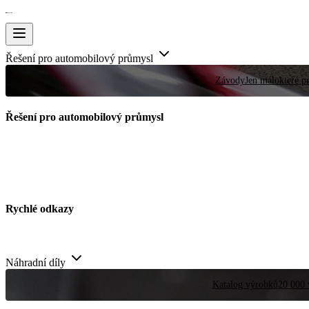
Řešení pro automobilový průmysl
Závody
Jen málokteré pr
Řešení pro automobilový průmysl
Rychlé odkazy
Náhradní díly
Katalog výrobků
20 000 