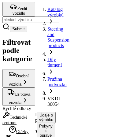
Zvolit
Katalog
vozidlo
výrobků
Steering
Submit
and
Suspension
Filtrovat
products
podle
kategorie
Díly
tlumení
Osobní
Pružina
vozidla
podvozku
Užitková
VKDL
vozidla
36054
Rychlé odkazy
Pružina
Údaje o
Technické
podvozku
výrobku
centrum
Pokyny
k
VKDL
Otázky
opravě