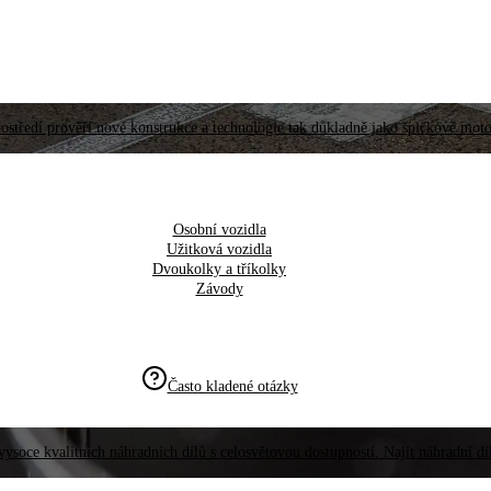
ostředí prověří nové konstrukce a technologie tak důkladně jako špičkové moto
Osobní vozidla
Užitková vozidla
Dvoukolky a tříkolky
Závody
Často kladené otázky
vysoce kvalitních náhradních dílů s celosvětovou dostupností. Najít náhradní d