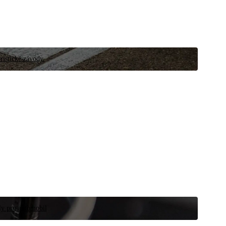
ristické závody.
íly pro automobil