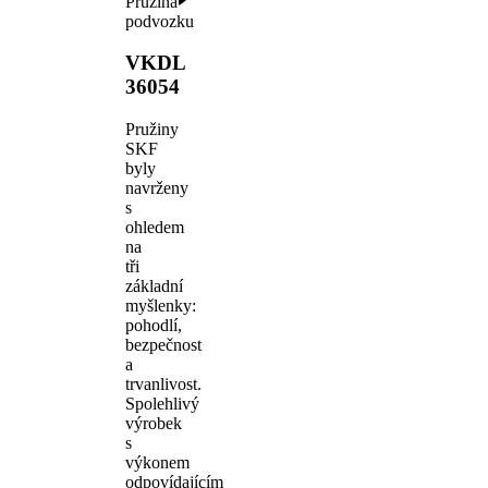
Pružina
podvozku
VKDL
36054
Pružiny
SKF
byly
navrženy
s
ohledem
na
tři
základní
myšlenky:
pohodlí,
bezpečnost
a
trvanlivost.
Spolehlivý
výrobek
s
výkonem
odpovídajícím