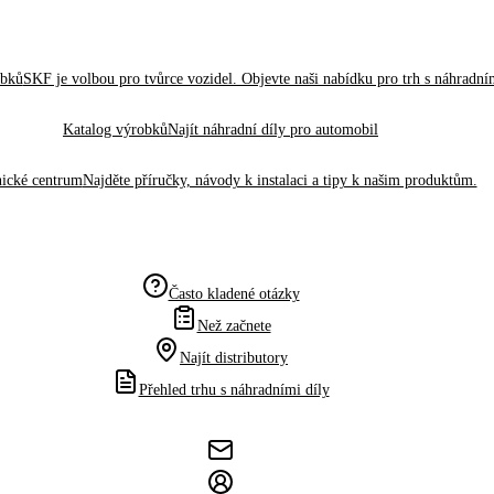
obků
SKF je volbou pro tvůrce vozidel. Objevte naši nabídku pro trh s náhradním
Katalog výrobků
Najít náhradní díly pro automobil
ické centrum
Najděte příručky, návody k instalaci a tipy k našim produktům.
Často kladené otázky
Než začnete
Najít distributory
Přehled trhu s náhradními díly