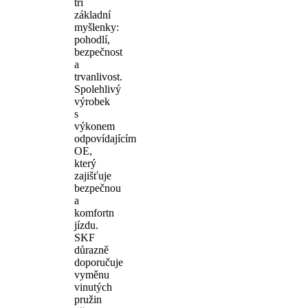
tři
základní
myšlenky:
pohodlí,
bezpečnost
a
trvanlivost.
Spolehlivý
výrobek
s
výkonem
odpovídajícím
OE,
který
zajišťuje
bezpečnou
a
komfortn
jízdu.
SKF
důrazně
doporučuje
vyměnu
vinutých
pružin