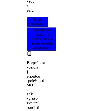
vždy
v
páru.
Najít
distributora
Vyberte své
vozidlo a
ověřte, zda je
tento produkt
kompatibilní.
Bezpečnost
vozidla
je
prioritou
společnosti
SKF
a
naše
vysoce
kvalitní
součásti