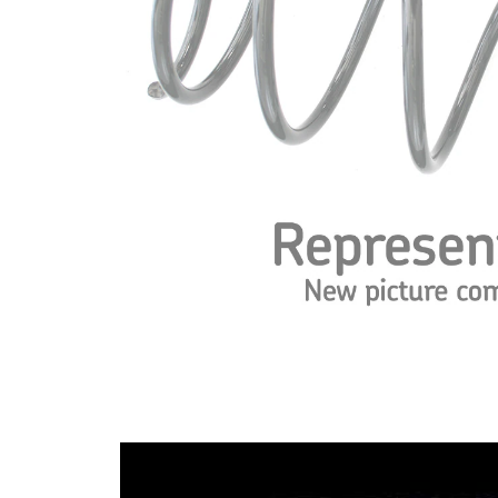
Tvar
pružina s
pružiny
konstatním
průměrem
Vnější
137 mm
průměr
Barevné
značení –
zelená
barva 1
Barevné
značení –
modrá
barva 2
Průměr
12,50 mm
drátu