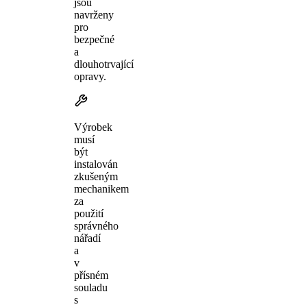
jsou
navrženy
pro
bezpečné
a
dlouhotrvající
opravy.
Výrobek
musí
být
instalován
zkušeným
mechanikem
za
použití
správného
nářadí
a
v
přísném
souladu
s