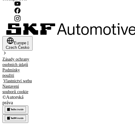
Europe
|
Czech
Česko
Zásady ochrany
osobních údajů
Podmínky
použití
Vlastnictví webu
Nastavení
souborů cookie
©
Autorská
práva