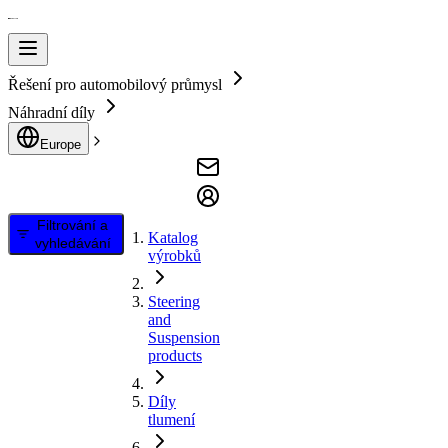
Řešení pro automobilový průmysl
Náhradní díly
Europe
Filtrování a
Katalog
vyhledávání
výrobků
Steering
and
Suspension
products
Díly
tlumení