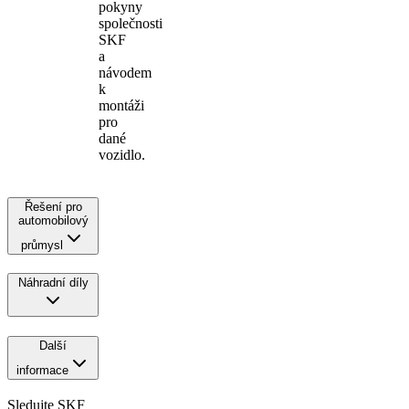
pokyny
společnosti
SKF
a
návodem
k
montáži
pro
dané
vozidlo.
Řešení pro
automobilový
průmysl
Náhradní díly
Další
informace
Sledujte SKF