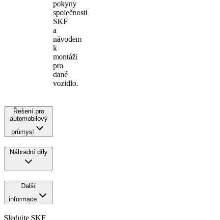
pokyny
společnosti
SKF
a
návodem
k
montáži
pro
dané
vozidlo.
Řešení pro
automobilový
průmysl
Náhradní díly
Další
informace
Sledujte SKF