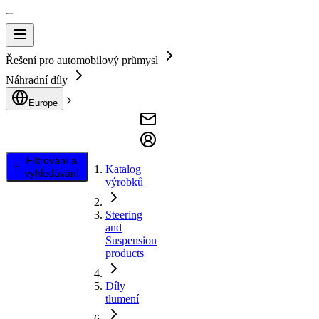
Řešení pro automobilový průmysl
Náhradní díly
Europe
Filtrování a
Katalog
vyhledávání
výrobků
Steering
and
Suspension
products
Díly
tlumení