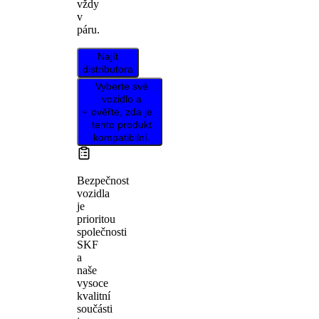
vždy
v
páru.
Najít
distributora
Vyberte své
vozidlo a
ověřte, zda je
tento produkt
kompatibilní.
Bezpečnost
vozidla
je
prioritou
společnosti
SKF
a
naše
vysoce
kvalitní
součásti