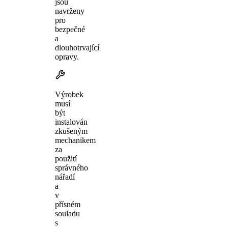
jsou
navrženy
pro
bezpečné
a
dlouhotrvající
opravy.
Výrobek
musí
být
instalován
zkušeným
mechanikem
za
použití
správného
nářadí
a
v
přísném
souladu
s