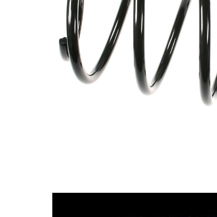
Tvar
pružina s
pružiny
konstatním
průměrem
Vnější
181 mm
průměr
Barevné
značení –
bílá
barva 1
Průměr
15,00 mm
drátu