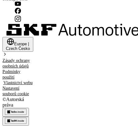
Europe
|
Czech
Česko
Zásady ochrany
osobních údajů
Podmínky
použití
Vlastnictví webu
Nastavení
souborů cookie
©
Autorská
práva