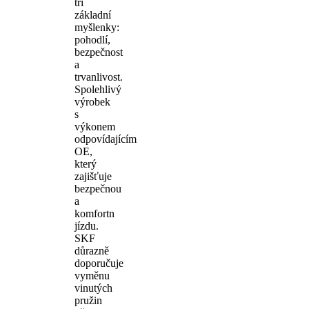
tři
základní
myšlenky:
pohodlí,
bezpečnost
a
trvanlivost.
Spolehlivý
výrobek
s
výkonem
odpovídajícím
OE,
který
zajišťuje
bezpečnou
a
komfortn
jízdu.
SKF
důrazně
doporučuje
vyměnu
vinutých
pružin