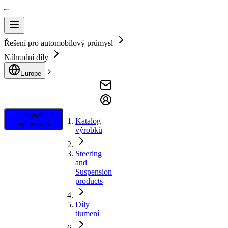
Řešení pro automobilový průmysl
Náhradní díly
Europe
Filtrování a
Katalog
vyhledávání
výrobků
Steering
and
Suspension
products
Díly
tlumení