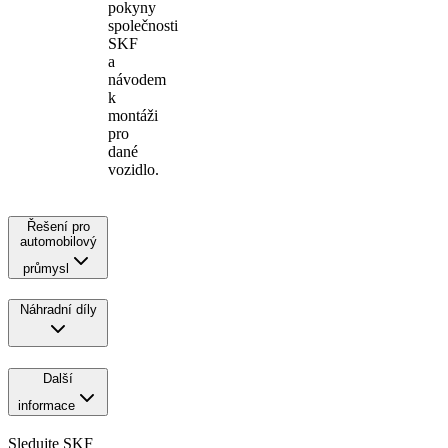
pokyny
společnosti
SKF
a
návodem
k
montáži
pro
dané
vozidlo.
Řešení pro
automobilový
průmysl
Náhradní díly
Další
informace
Sledujte SKF