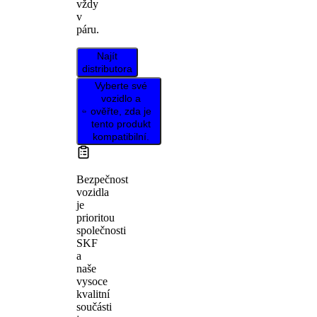
vždy
v
páru.
Najít
distributora
Vyberte své
vozidlo a
ověřte, zda je
tento produkt
kompatibilní.
Bezpečnost
vozidla
je
prioritou
společnosti
SKF
a
naše
vysoce
kvalitní
součásti