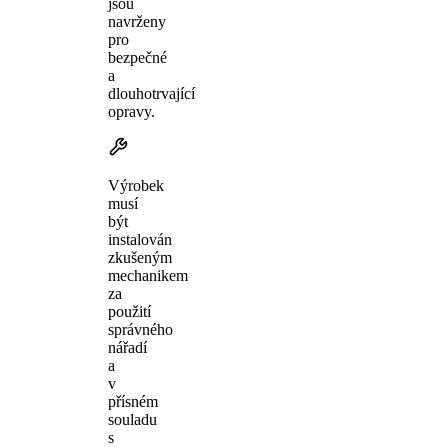
jsou
navrženy
pro
bezpečné
a
dlouhotrvající
opravy.
Výrobek
musí
být
instalován
zkušeným
mechanikem
za
použití
správného
nářadí
a
v
přísném
souladu
s