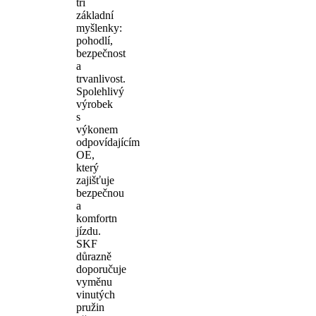
tři
základní
myšlenky:
pohodlí,
bezpečnost
a
trvanlivost.
Spolehlivý
výrobek
s
výkonem
odpovídajícím
OE,
který
zajišťuje
bezpečnou
a
komfortn
jízdu.
SKF
důrazně
doporučuje
vyměnu
vinutých
pružin