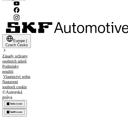
Europe
|
Czech
Česko
Zásady ochrany
osobních údajů
Podmínky
použití
Vlastnictví webu
Nastavení
souborů cookie
©
Autorská
práva