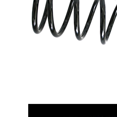
Tvar
pružina s
pružiny
konstatním
průměrem
Vnější
133 mm
průměr
Průměr
13,50 mm
drátu