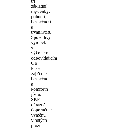
tři
základní
myšlenky:
pohodlí,
bezpečnost
a
trvanlivost.
Spolehlivý
výrobek
s
výkonem
odpovídajícím
OE,
který
zajišťuje
bezpečnou
a
komfortn
jízdu.
SKF
důrazně
doporučuje
vyměnu
vinutých
pružin