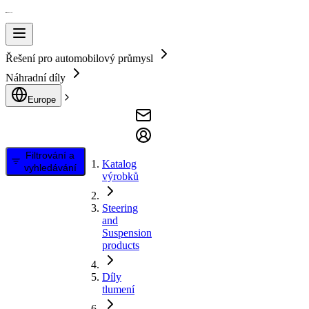
Řešení pro automobilový průmysl
Náhradní díly
Europe
Filtrování a
Katalog
vyhledávání
výrobků
Steering
and
Suspension
products
Díly
tlumení