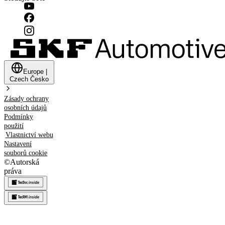
Europe
|
Czech
Česko
Zásady ochrany
osobních údajů
Podmínky
použití
Vlastnictví webu
Nastavení
souborů cookie
©
Autorská
práva