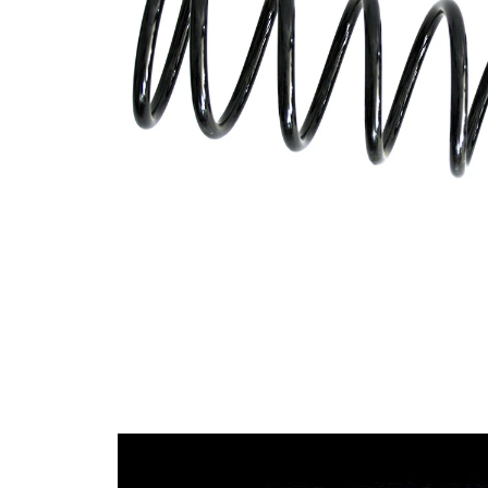
Tvar
pružina s
pružiny
konstatním
průměrem
Vnější
103 mm
průměr
Průměr
9,50 mm
drátu