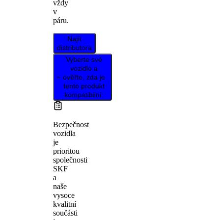
vždy
v
páru.
Najít
distributora
Vyberte své
vozidlo a
ověřte, zda je
tento produkt
kompatibilní.
Bezpečnost
vozidla
je
prioritou
společnosti
SKF
a
naše
vysoce
kvalitní
součásti