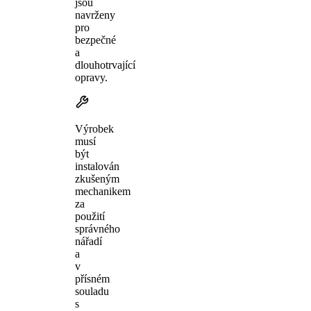
jsou
navrženy
pro
bezpečné
a
dlouhotrvající
opravy.
Výrobek
musí
být
instalován
zkušeným
mechanikem
za
použití
správného
nářadí
a
v
přísném
souladu
s