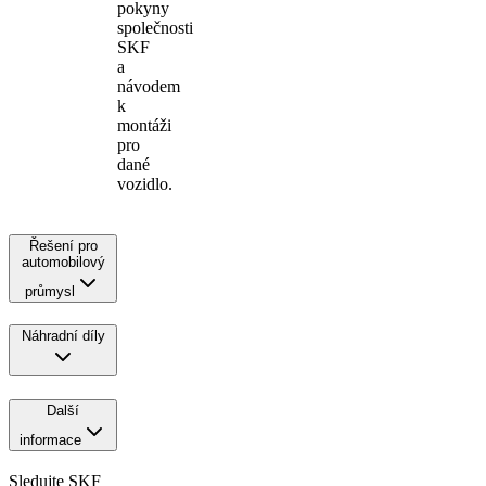
pokyny
společnosti
SKF
a
návodem
k
montáži
pro
dané
vozidlo.
Řešení pro
automobilový
průmysl
Náhradní díly
Další
informace
Sledujte SKF