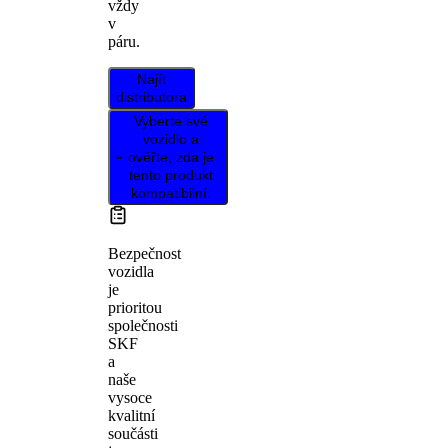
vždy
v
páru.
Najít
distributora
Vyberte své
vozidlo a
ověřte, zda je
tento produkt
kompatibilní.
Bezpečnost
vozidla
je
prioritou
společnosti
SKF
a
naše
vysoce
kvalitní
součásti