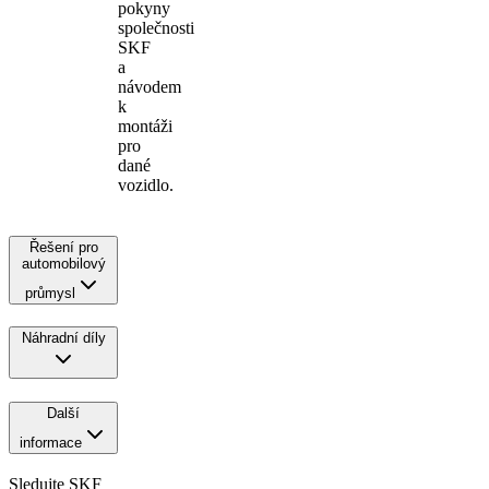
pokyny
společnosti
SKF
a
návodem
k
montáži
pro
dané
vozidlo.
Řešení pro
automobilový
průmysl
Náhradní díly
Další
informace
Sledujte SKF