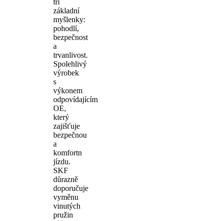
tři
základní
myšlenky:
pohodlí,
bezpečnost
a
trvanlivost.
Spolehlivý
výrobek
s
výkonem
odpovídajícím
OE,
který
zajišťuje
bezpečnou
a
komfortn
jízdu.
SKF
důrazně
doporučuje
vyměnu
vinutých
pružin