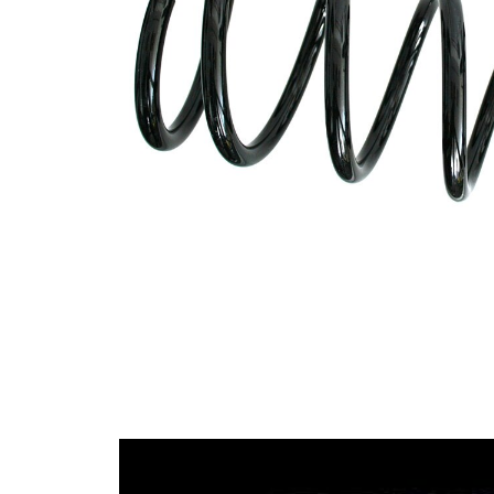
Tvar
pružina s
pružiny
konstatním
průměrem
Vnější
133 mm
průměr
Průměr
13,25 mm
drátu