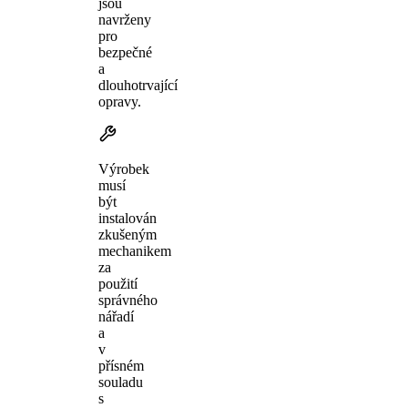
jsou
navrženy
pro
bezpečné
a
dlouhotrvající
opravy.
Výrobek
musí
být
instalován
zkušeným
mechanikem
za
použití
správného
nářadí
a
v
přísném
souladu
s