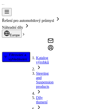
Řešení pro automobilový průmysl
Náhradní díly
Europe
Filtrování a
Katalog
vyhledávání
výrobků
Steering
and
Suspension
products
Díly
tlumení