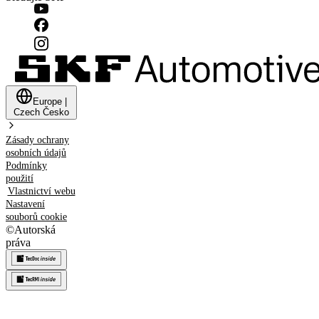
Europe
|
Czech
Česko
Zásady ochrany
osobních údajů
Podmínky
použití
Vlastnictví webu
Nastavení
souborů cookie
©
Autorská
práva