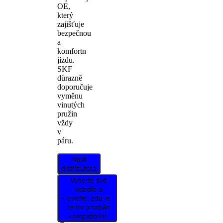
OE,
který
zajišťuje
bezpečnou
a
komfortn
jízdu.
SKF
důrazně
doporučuje
vyměnu
vinutých
pružin
vždy
v
páru.
Najít
distributora
Vyberte své
vozidlo a
ověřte, zda je
tento produkt
kompatibilní.