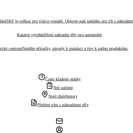
obků
SKF je volbou pro tvůrce vozidel. Objevte naši nabídku pro trh s náhradním
Katalog výrobků
Najít náhradní díly pro automobil
ické centrum
Najděte příručky, návody k instalaci a tipy k našim produktům.
Často kladené otázky
Než začnete
Najít distributory
Přehled trhu s náhradními díly