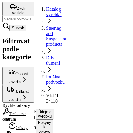
Zvolit
Katalog
vozidlo
výrobků
Steering
Submit
and
Suspension
Filtrovat
products
podle
kategorie
Díly
tlumení
Osobní
Pružina
vozidla
podvozku
Užitková
VKDL
vozidla
34110
Rychlé odkazy
Pružina
Údaje o
Technické
podvozku
výrobku
centrum
Pokyny
k
VKDL
Otázky
opravě