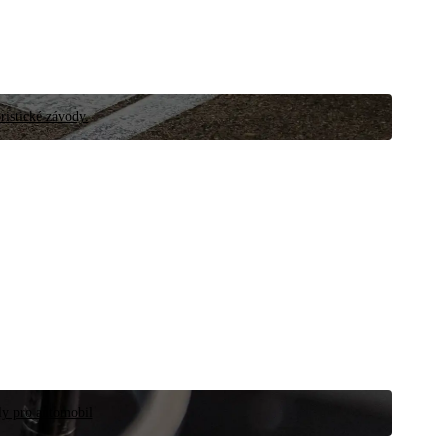
ristické závody.
íly pro automobil