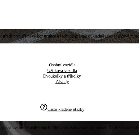
ostředí prověří nové konstrukce a technologie tak důkladně jako špičkové moto
Osobní vozidla
Užitková vozidla
Dvoukolky a tříkolky
Závody
Často kladené otázky
vysoce kvalitních náhradních dílů s celosvětovou dostupností. Najít náhradní d