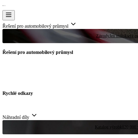
Řešení pro automobilový průmysl
Závody
Jen málokteré pr
Řešení pro automobilový průmysl
Rychlé odkazy
Náhradní díly
Katalog výrobků
20 000 