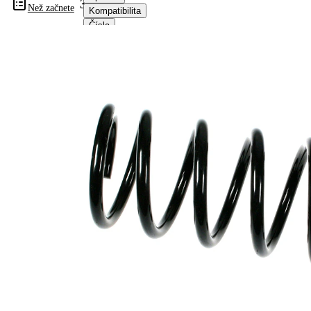
34110
Než začnete
Kompatibilita
Čísla
OE
Informace o výrobku
Vlastnost
Hodnota
montovaná
Zadní
strana
náprava
Délka
363 mm
Hmotnost
2,50 kg
Šroubovitá
Tvar
pružina s
pružiny
konstatním
průměrem
Vnější
120 mm
průměr
Průměr
12,50 mm
drátu