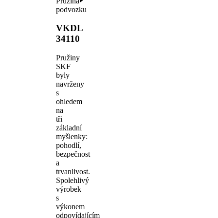
Pružina
podvozku
VKDL
34110
Pružiny
SKF
byly
navrženy
s
ohledem
na
tři
základní
myšlenky:
pohodlí,
bezpečnost
a
trvanlivost.
Spolehlivý
výrobek
s
výkonem
odpovídajícím