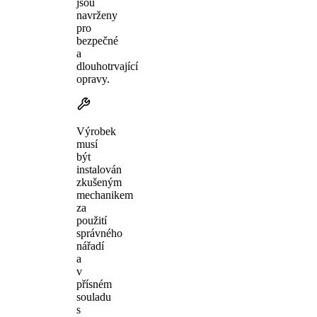
jsou
navrženy
pro
bezpečné
a
dlouhotrvající
opravy.
Výrobek
musí
být
instalován
zkušeným
mechanikem
za
použití
správného
nářadí
a
v
přísném
souladu
s