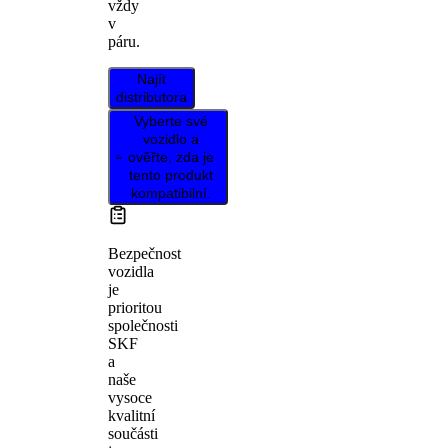
vždy
v
páru.
Najít
distributora
Vyberte své
vozidlo a
ověřte, zda je
tento produkt
kompatibilní.
Bezpečnost
vozidla
je
prioritou
společnosti
SKF
a
naše
vysoce
kvalitní
součásti