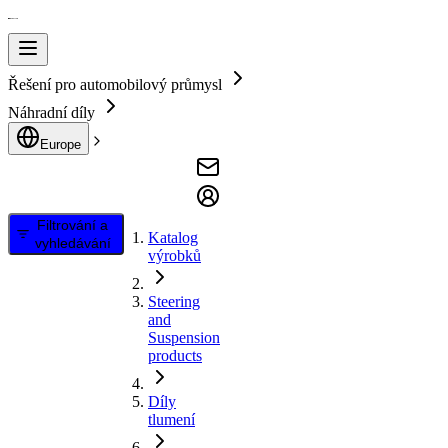
Řešení pro automobilový průmysl
Náhradní díly
Europe
Filtrování a
Katalog
vyhledávání
výrobků
Steering
and
Suspension
products
Díly
tlumení