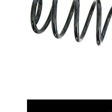
průměrem
Vnější
109 mm
průměr
Průměr
10,50 mm
drátu