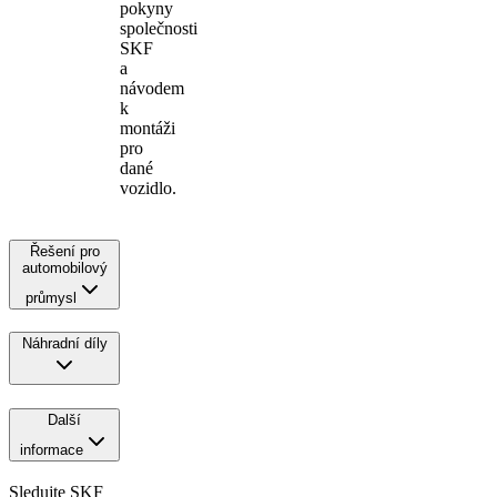
pokyny
společnosti
SKF
a
návodem
k
montáži
pro
dané
vozidlo.
Řešení pro
automobilový
průmysl
Náhradní díly
Další
informace
Sledujte SKF