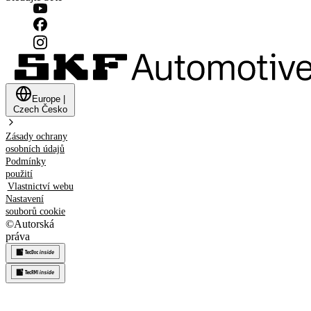
Europe
|
Czech
Česko
Zásady ochrany
osobních údajů
Podmínky
použití
Vlastnictví webu
Nastavení
souborů cookie
©
Autorská
práva