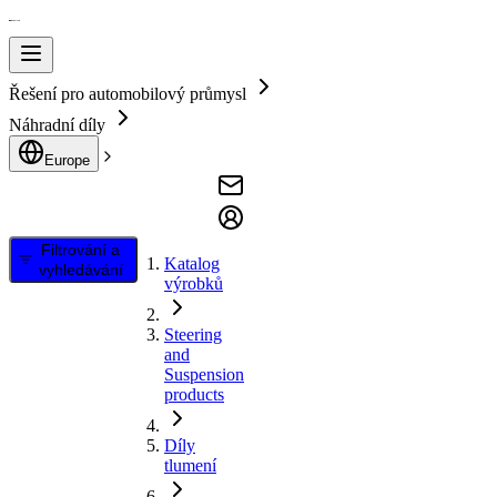
Řešení pro automobilový průmysl
Náhradní díly
Europe
Filtrování a
Katalog
vyhledávání
výrobků
Steering
and
Suspension
products
Díly
tlumení