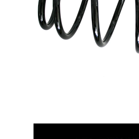
Tvar
pružina s
pružiny
konstatním
průměrem
Vnější
154 mm
průměr
Průměr
14,00 mm
drátu