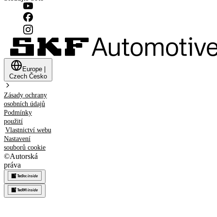
Europe
|
Czech
Česko
Zásady ochrany
osobních údajů
Podmínky
použití
Vlastnictví webu
Nastavení
souborů cookie
©
Autorská
práva