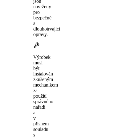
jsou
navrženy
pro
bezpečné
a
dlouhotrvající
opravy.
Výrobek
musí
být
instalován
zkušeným
mechanikem
za
použití
správného
nářadí
a
v
přísném
souladu
s