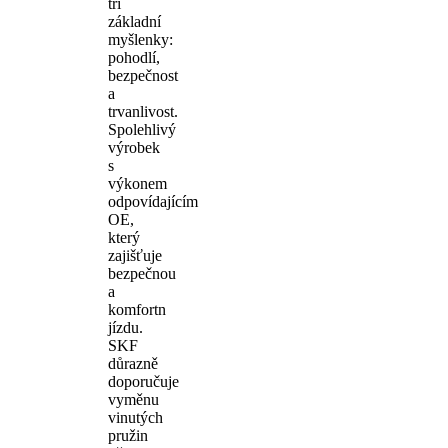
tři
základní
myšlenky:
pohodlí,
bezpečnost
a
trvanlivost.
Spolehlivý
výrobek
s
výkonem
odpovídajícím
OE,
který
zajišťuje
bezpečnou
a
komfortn
jízdu.
SKF
důrazně
doporučuje
vyměnu
vinutých
pružin