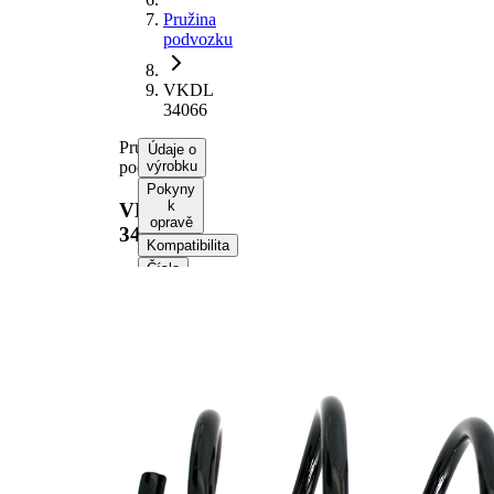
Pružina
podvozku
VKDL
34066
Pružina
Údaje o
podvozku
výrobku
Pokyny
k
VKDL
opravě
34066
Kompatibilita
Čísla
OE
Informace o výrobku
Vlastnost
Hodnota
montovaná
přední osa
strana
Délka
354 mm
Hmotnost
2,60 kg
Šroubovitá