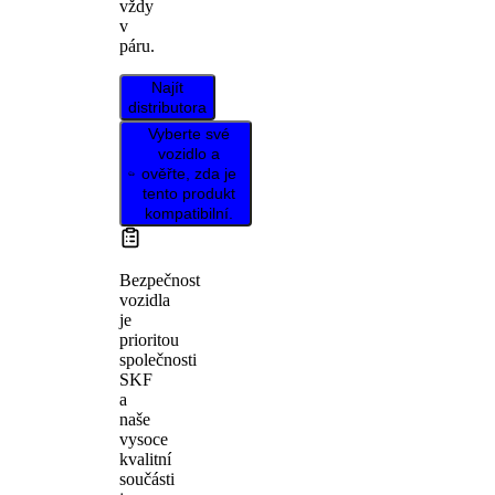
vždy
v
páru.
Najít
distributora
Vyberte své
vozidlo a
ověřte, zda je
tento produkt
kompatibilní.
Bezpečnost
vozidla
je
prioritou
společnosti
SKF
a
naše
vysoce
kvalitní
součásti