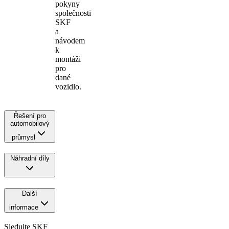
pokyny
společnosti
SKF
a
návodem
k
montáži
pro
dané
vozidlo.
Řešení pro
automobilový
průmysl
Náhradní díly
Další
informace
Sledujte SKF