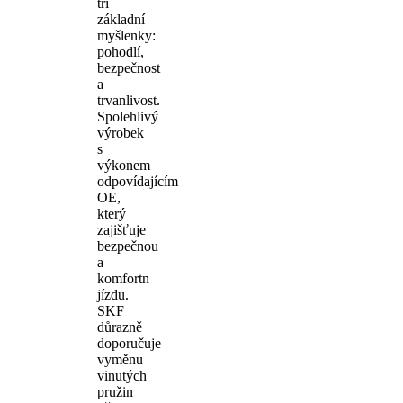
tři
základní
myšlenky:
pohodlí,
bezpečnost
a
trvanlivost.
Spolehlivý
výrobek
s
výkonem
odpovídajícím
OE,
který
zajišťuje
bezpečnou
a
komfortn
jízdu.
SKF
důrazně
doporučuje
vyměnu
vinutých
pružin