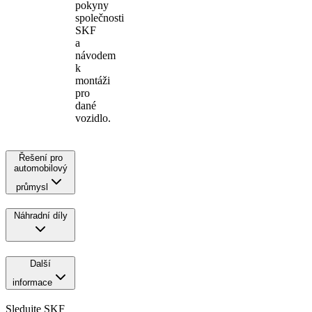
pokyny
společnosti
SKF
a
návodem
k
montáži
pro
dané
vozidlo.
Řešení pro
automobilový
průmysl
Náhradní díly
Další
informace
Sledujte SKF