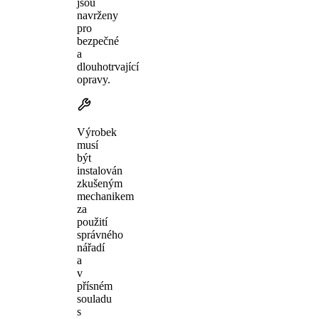
jsou
navrženy
pro
bezpečné
a
dlouhotrvající
opravy.
Výrobek
musí
být
instalován
zkušeným
mechanikem
za
použití
správného
nářadí
a
v
přísném
souladu
s