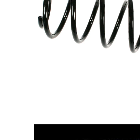
Tvar
pružina s
pružiny
konstatním
průměrem
Vnější
112 mm
průměr
Průměr
10,25 mm
drátu