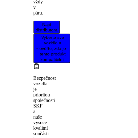
vždy
v
páru.
Najít
distributora
Vyberte své
vozidlo a
ověřte, zda je
tento produkt
kompatibilní.
Bezpečnost
vozidla
je
prioritou
společnosti
SKF
a
naše
vysoce
kvalitní
součásti