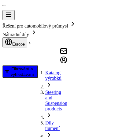
Řešení pro automobilový průmysl
Náhradní díly
Europe
Filtrování a
Katalog
vyhledávání
výrobků
Steering
and
Suspension
products
Díly
tlumení