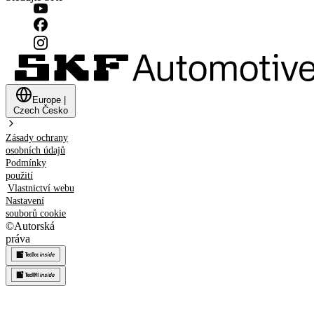
Europe
|
Czech
Česko
Zásady ochrany
osobních údajů
Podmínky
použití
Vlastnictví webu
Nastavení
souborů cookie
©
Autorská
práva