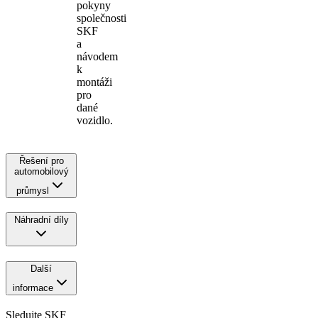
pokyny
společnosti
SKF
a
návodem
k
montáži
pro
dané
vozidlo.
Řešení pro
automobilový
průmysl
Náhradní díly
Další
informace
Sledujte SKF