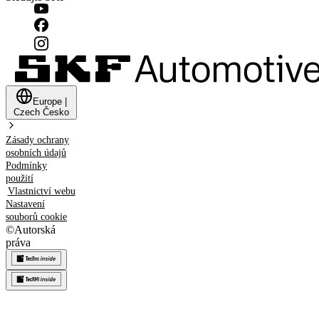
Europe
|
Czech
Česko
Zásady ochrany
osobních údajů
Podmínky
použití
Vlastnictví webu
Nastavení
souborů cookie
©
Autorská
práva