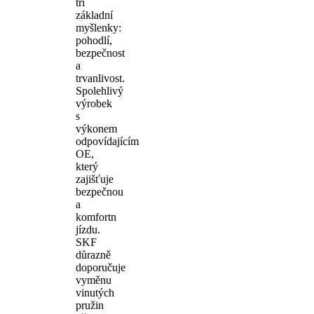
tři
základní
myšlenky:
pohodlí,
bezpečnost
a
trvanlivost.
Spolehlivý
výrobek
s
výkonem
odpovídajícím
OE,
který
zajišťuje
bezpečnou
a
komfortn
jízdu.
SKF
důrazně
doporučuje
vyměnu
vinutých
pružin