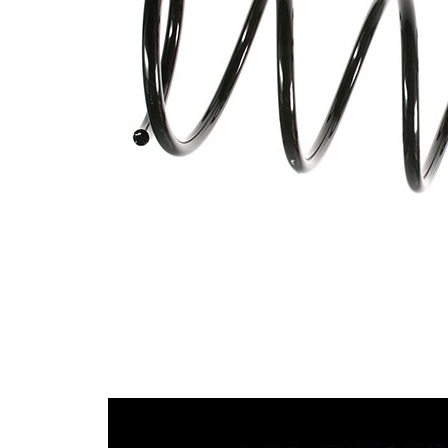
Tvar
pružina s
pružiny
konstatním
průměrem
Vnější
153 mm
průměr
Doplňkový
výrobek/
bez
doplňkové
pouzdra
info
Počet
5,6
závitů
Průměr
12,25 mm
drátu