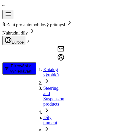
Řešení pro automobilový průmysl
Náhradní díly
Europe
Filtrování a
Katalog
vyhledávání
výrobků
Steering
and
Suspension
products
Díly
tlumení