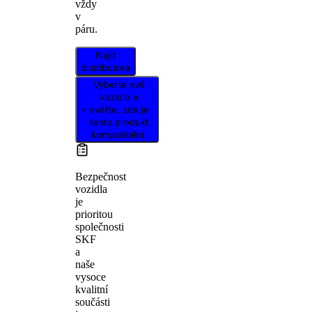
vždy
v
páru.
Najít
distributora
Vyberte své
vozidlo a
ověřte, zda je
tento produkt
kompatibilní.
Bezpečnost
vozidla
je
prioritou
společnosti
SKF
a
naše
vysoce
kvalitní
součásti