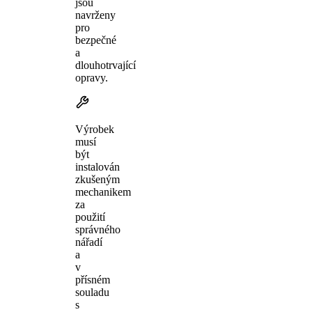
jsou
navrženy
pro
bezpečné
a
dlouhotrvající
opravy.
Výrobek
musí
být
instalován
zkušeným
mechanikem
za
použití
správného
nářadí
a
v
přísném
souladu
s