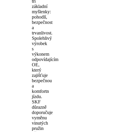
tři
základní
myšlenky:
pohodlí,
bezpečnost
a
trvanlivost.
Spolehlivý
výrobek
s
výkonem
odpovídajícím
OE,
který
zajišťuje
bezpečnou
a
komfortn
jízdu.
SKF
důrazně
doporučuje
vyměnu
vinutých
pružin