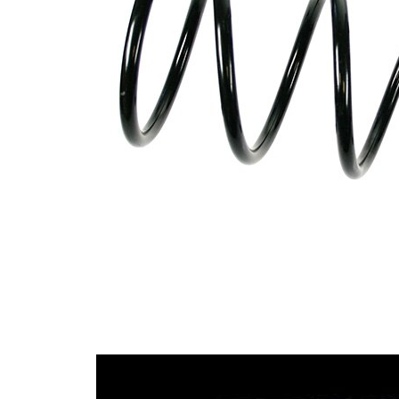
Tvar
pružina s
pružiny
konstatním
průměrem
Vnější
157 mm
průměr
Doplňkový
výrobek/
bez
doplňkové
pouzdra
info
Počet
5,25
závitů
Průměr
13,00 mm
drátu