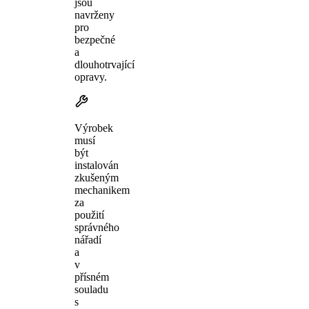
jsou
navrženy
pro
bezpečné
a
dlouhotrvající
opravy.
Výrobek
musí
být
instalován
zkušeným
mechanikem
za
použití
správného
nářadí
a
v
přísném
souladu
s