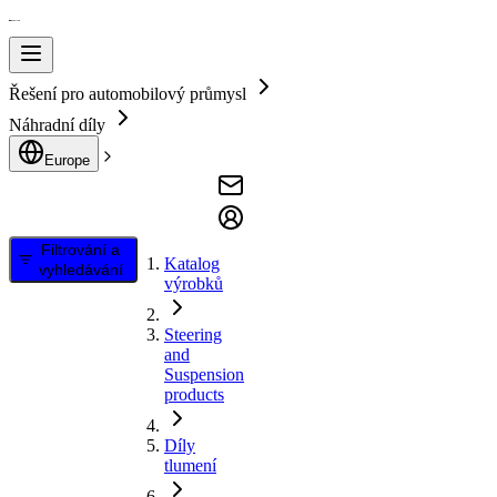
Řešení pro automobilový průmysl
Náhradní díly
Europe
Filtrování a
Katalog
vyhledávání
výrobků
Steering
and
Suspension
products
Díly
tlumení