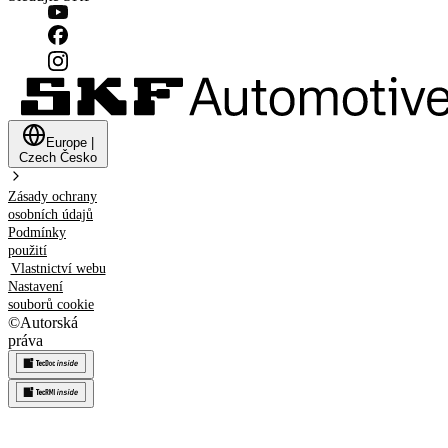
Europe
|
Czech
Česko
Zásady ochrany
osobních údajů
Podmínky
použití
Vlastnictví webu
Nastavení
souborů cookie
©
Autorská
práva