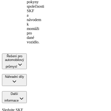
pokyny
společnosti
SKF
a
návodem
k
montáži
pro
dané
vozidlo.
Řešení pro
automobilový
průmysl
Náhradní díly
Další
informace
Sledujte SKF