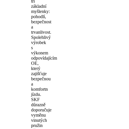
tři
základní
myšlenky:
pohodlí,
bezpečnost
a
trvanlivost.
Spolehlivý
výrobek
s
výkonem
odpovídajícím
OE,
který
zajišťuje
bezpečnou
a
komfortn
jízdu.
SKF
důrazně
doporučuje
vyměnu
vinutých
pružin