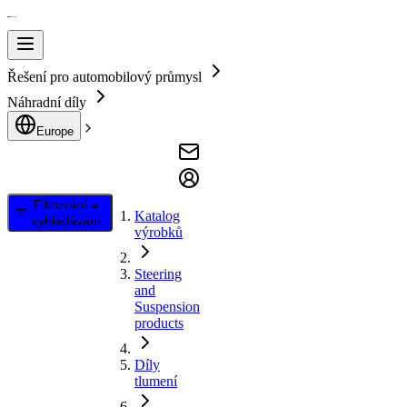
Řešení pro automobilový průmysl
Náhradní díly
Europe
Filtrování a
Katalog
vyhledávání
výrobků
Steering
and
Suspension
products
Díly
tlumení