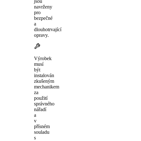
jsou
navrženy
pro
bezpečné
a
dlouhotrvající
opravy.
Výrobek
musí
být
instalován
zkušeným
mechanikem
za
použití
správného
nářadí
a
v
přísném
souladu
s