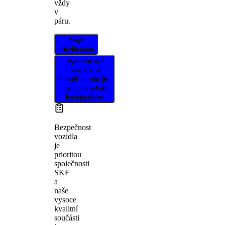
vždy
v
páru.
Najít
distributora
Vyberte své
vozidlo a
ověřte, zda je
tento produkt
kompatibilní.
Bezpečnost
vozidla
je
prioritou
společnosti
SKF
a
naše
vysoce
kvalitní
součásti