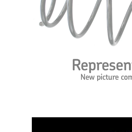
průměrem
Vnější
152 mm
průměr
Označení
bílá
barvy
Označení
červená
barvy
Označení
oranžová
barvy
Průměr
12,00 mm
drátu