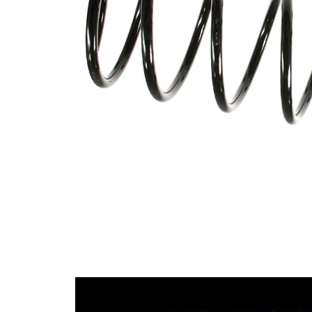
Tvar
pružina s
pružiny
konstatním
průměrem
Vnější
146 mm
průměr
Volitelné
Označení
zelená
barvy
Barevné
značení –
žlutá
barva 1
Průměr
11,75 mm
drátu