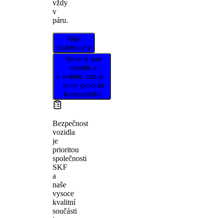
vždy
v
páru.
Najít
distributora
Vyberte své
vozidlo a
ověřte, zda je
tento produkt
kompatibilní.
Bezpečnost
vozidla
je
prioritou
společnosti
SKF
a
naše
vysoce
kvalitní
součásti