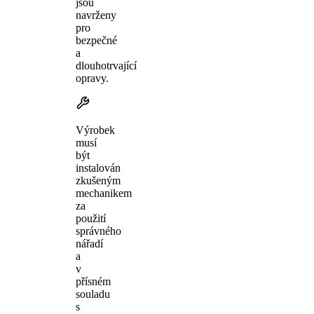
jsou
navrženy
pro
bezpečné
a
dlouhotrvající
opravy.
Výrobek
musí
být
instalován
zkušeným
mechanikem
za
použití
správného
nářadí
a
v
přísném
souladu
s