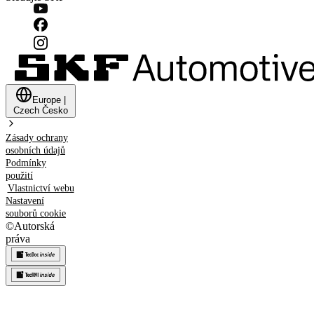
Europe
|
Czech
Česko
Zásady ochrany
osobních údajů
Podmínky
použití
Vlastnictví webu
Nastavení
souborů cookie
©
Autorská
práva