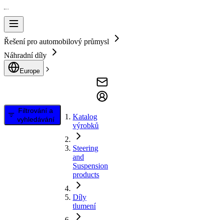
Řešení pro automobilový průmysl
Náhradní díly
Europe
Filtrování a
Katalog
vyhledávání
výrobků
Steering
and
Suspension
products
Díly
tlumení