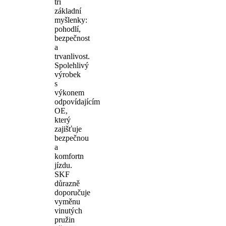
tři
základní
myšlenky:
pohodlí,
bezpečnost
a
trvanlivost.
Spolehlivý
výrobek
s
výkonem
odpovídajícím
OE,
který
zajišťuje
bezpečnou
a
komfortn
jízdu.
SKF
důrazně
doporučuje
vyměnu
vinutých
pružin