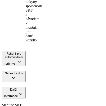
pokyny
společnosti
SKF
a
návodem
k
montáži
pro
dané
vozidlo.
Řešení pro
automobilový
průmysl
Náhradní díly
Další
informace
Sledujte SKF