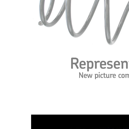
Tvar
pružina s
pružiny
nekonstantním
průměrem
Vnější
156 mm
průměr
Průměr
13,25 mm
drátu