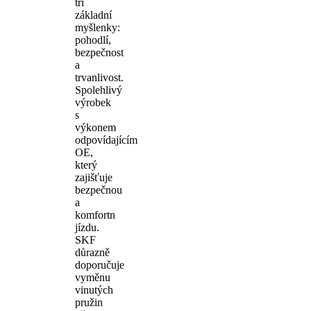
tři
základní
myšlenky:
pohodlí,
bezpečnost
a
trvanlivost.
Spolehlivý
výrobek
s
výkonem
odpovídajícím
OE,
který
zajišťuje
bezpečnou
a
komfortn
jízdu.
SKF
důrazně
doporučuje
vyměnu
vinutých
pružin