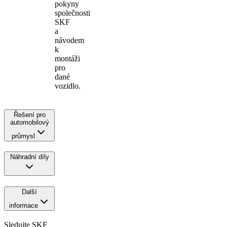
pokyny
společnosti
SKF
a
návodem
k
montáži
pro
dané
vozidlo.
Řešení pro
automobilový
průmysl
Náhradní díly
Další
informace
Sledujte SKF