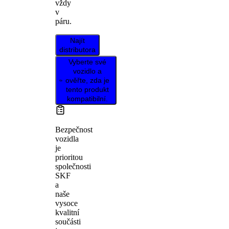
vždy
v
páru.
Najít
distributora
Vyberte své
vozidlo a
ověřte, zda je
tento produkt
kompatibilní.
Bezpečnost
vozidla
je
prioritou
společnosti
SKF
a
naše
vysoce
kvalitní
součásti