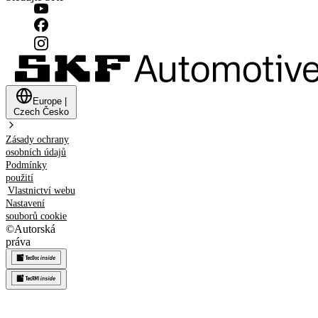
Europe
|
Czech
Česko
Zásady ochrany
osobních údajů
Podmínky
použití
Vlastnictví webu
Nastavení
souborů cookie
©
Autorská
práva