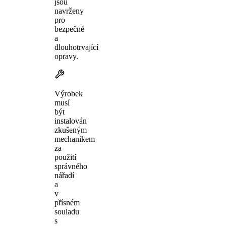
jsou
navrženy
pro
bezpečné
a
dlouhotrvající
opravy.
Výrobek
musí
být
instalován
zkušeným
mechanikem
za
použití
správného
nářadí
a
v
přísném
souladu
s