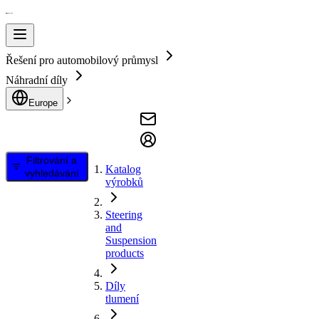
Řešení pro automobilový průmysl
Náhradní díly
Europe
Filtrování a
Katalog
vyhledávání
výrobků
Steering
and
Suspension
products
Díly
tlumení