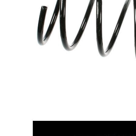
Tvar
pružina s
pružiny
nekonstantním
průměrem
Vnější
160 mm
průměr
Průměr
13,25 mm
drátu