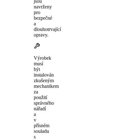
jsou
navrženy
pro
bezpečné
a
dlouhotrvající
opravy.
Výrobek
musí
být
instalován
zkušeným
mechanikem
za
použití
správného
nářadí
a
v
přísném
souladu
s