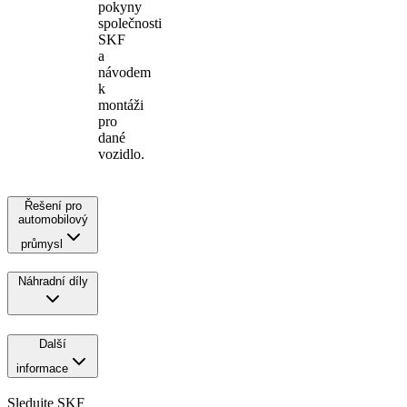
pokyny
společnosti
SKF
a
návodem
k
montáži
pro
dané
vozidlo.
Řešení pro
automobilový
průmysl
Náhradní díly
Další
informace
Sledujte SKF