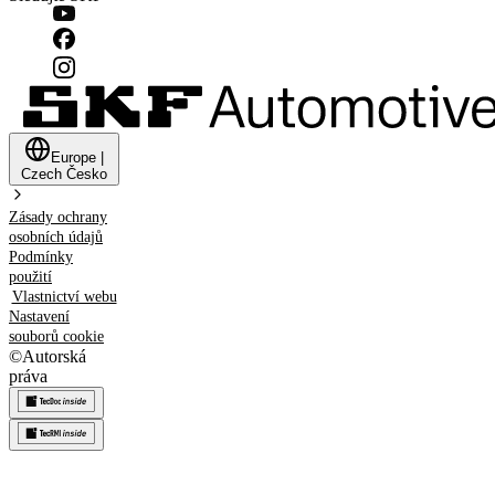
Europe
|
Czech
Česko
Zásady ochrany
osobních údajů
Podmínky
použití
Vlastnictví webu
Nastavení
souborů cookie
©
Autorská
práva