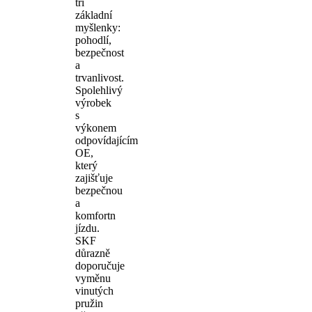
tři
základní
myšlenky:
pohodlí,
bezpečnost
a
trvanlivost.
Spolehlivý
výrobek
s
výkonem
odpovídajícím
OE,
který
zajišťuje
bezpečnou
a
komfortn
jízdu.
SKF
důrazně
doporučuje
vyměnu
vinutých
pružin