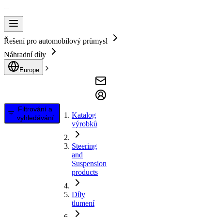
Řešení pro automobilový průmysl
Náhradní díly
Europe
Filtrování a
Katalog
vyhledávání
výrobků
Steering
and
Suspension
products
Díly
tlumení