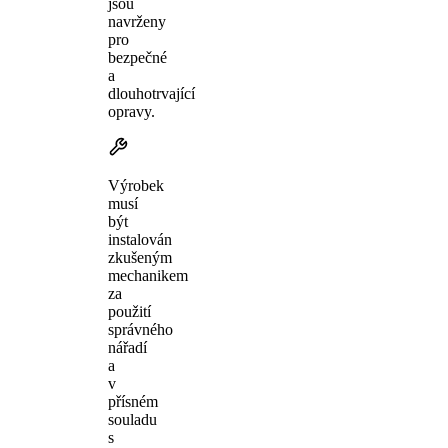
jsou
navrženy
pro
bezpečné
a
dlouhotrvající
opravy.
Výrobek
musí
být
instalován
zkušeným
mechanikem
za
použití
správného
nářadí
a
v
přísném
souladu
s