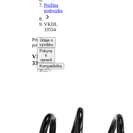
Pružina
podvozku
VKDL
33554
Pružina
Údaje o
podvozku
výrobku
Pokyny
k
VKDL
opravě
33554
Kompatibilita
Čísla
OE
Informace o výrobku
Vlastnost
Hodnota
montovaná
Zadní
strana
náprava
Délka
251 mm
Hmotnost
1,30 kg
Šroubovitá