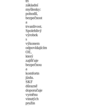
tři
základní
myšlenky:
pohodlí,
bezpečnost
a
trvanlivost.
Spolehlivý
výrobek
s
výkonem
odpovídajícím
OE,
který
zajišťuje
bezpečnou
a
komfortn
jízdu.
SKF
důrazně
doporučuje
vyměnu
vinutých
pružin