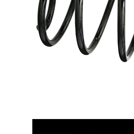
Tvar
pružina s
pružiny
konstatním
průměrem
Vnější
121 mm
průměr
Klíčové
AALR
písmeno
Průměr
10,75 mm
drátu