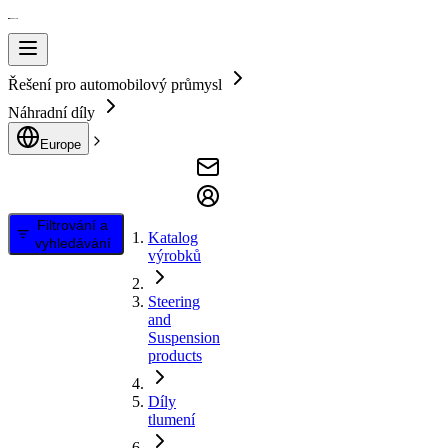
Řešení pro automobilový průmysl
Náhradní díly
Europe
Filtrování a
Katalog
vyhledávání
výrobků
Steering
and
Suspension
products
Díly
tlumení