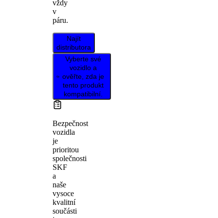
vždy
v
páru.
Najít
distributora
Vyberte své
vozidlo a
ověřte, zda je
tento produkt
kompatibilní.
Bezpečnost
vozidla
je
prioritou
společnosti
SKF
a
naše
vysoce
kvalitní
součásti