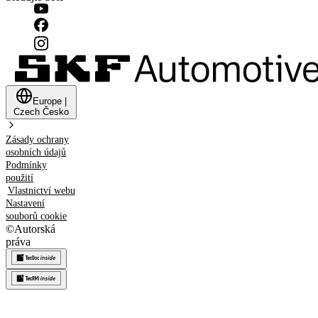
Europe
|
Czech
Česko
Zásady ochrany
osobních údajů
Podmínky
použití
Vlastnictví webu
Nastavení
souborů cookie
©
Autorská
práva