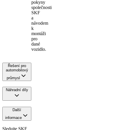
pokyny
společnosti
SKF
a
návodem
k
montáži
pro
dané
vozidlo.
Řešení pro
automobilový
průmysl
Náhradní díly
Další
informace
Sledujte SKF