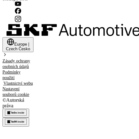
Europe
|
Czech
Česko
Zásady ochrany
osobních údajů
Podmínky
použití
Vlastnictví webu
Nastavení
souborů cookie
©
Autorská
práva