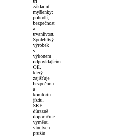
tři
základní
myšlenky:
pohodlí,
bezpečnost
a
trvanlivost.
Spolehlivý
výrobek
s
výkonem
odpovídajícím
OE,
který
zajišťuje
bezpečnou
a
komfortn
jízdu.
SKF
důrazně
doporučuje
vyměnu
vinutých
pružin