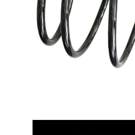
průměrem
Vnější
164 mm
průměr
Průměr
13,50 mm
drátu