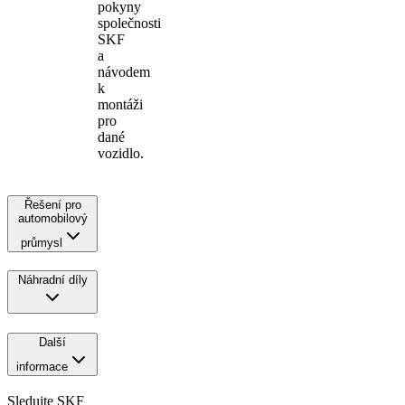
pokyny
společnosti
SKF
a
návodem
k
montáži
pro
dané
vozidlo.
Řešení pro
automobilový
průmysl
Náhradní díly
Další
informace
Sledujte SKF