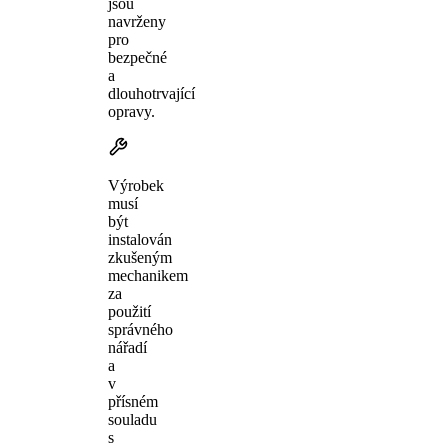
jsou
navrženy
pro
bezpečné
a
dlouhotrvající
opravy.
Výrobek
musí
být
instalován
zkušeným
mechanikem
za
použití
správného
nářadí
a
v
přísném
souladu
s