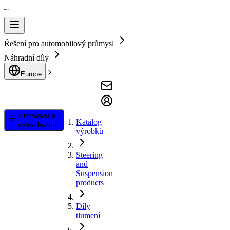
Řešení pro automobilový průmysl
Náhradní díly
Europe
Filtrování a
Katalog
vyhledávání
výrobků
Steering
and
Suspension
products
Díly
tlumení