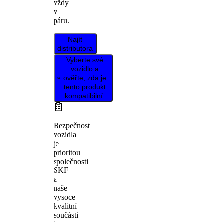
vždy
v
páru.
Najít
distributora
Vyberte své
vozidlo a
ověřte, zda je
tento produkt
kompatibilní.
Bezpečnost
vozidla
je
prioritou
společnosti
SKF
a
naše
vysoce
kvalitní
součásti