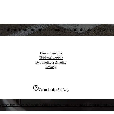
ostředí prověří nové konstrukce a technologie tak důkladně jako špičkové moto
Osobní vozidla
Užitková vozidla
Dvoukolky a tříkolky
Závody
Často kladené otázky
vysoce kvalitních náhradních dílů s celosvětovou dostupností. Najít náhradní d