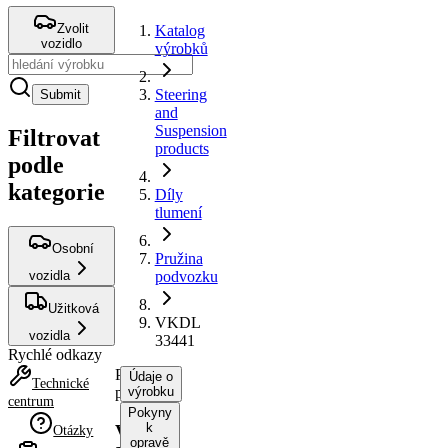
Zvolit
Katalog
vozidlo
výrobků
Steering
Submit
and
Suspension
Filtrovat
products
podle
kategorie
Díly
tlumení
Osobní
Pružina
vozidla
podvozku
Užitková
VKDL
vozidla
33441
Rychlé odkazy
Pružina
Údaje o
Technické
podvozku
výrobku
centrum
Pokyny
k
VKDL
Otázky
opravě