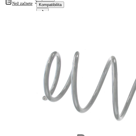
33441
Než začnete
Kompatibilita
Informace o výrobku
Vlastnost
Hodnota
montovaná
přední osa
strana
Délka
404 mm
Hmotnost
2,10 kg
Šroubovitá
Tvar
pružina s
pružiny
konstatním
průměrem
Vnější
149 mm
průměr
Průměr
12,00 mm
drátu