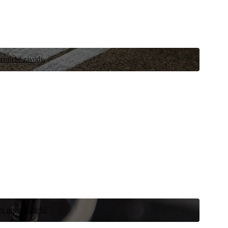
ristické závody.
íly pro automobil