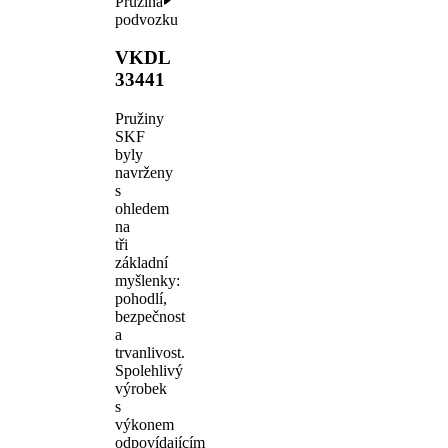
Pružina
podvozku
VKDL
33441
Pružiny
SKF
byly
navrženy
s
ohledem
na
tři
základní
myšlenky:
pohodlí,
bezpečnost
a
trvanlivost.
Spolehlivý
výrobek
s
výkonem
odpovídajícím