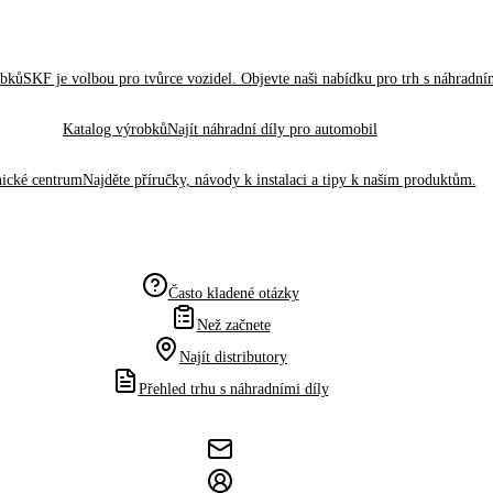
obků
SKF je volbou pro tvůrce vozidel. Objevte naši nabídku pro trh s náhradním
Katalog výrobků
Najít náhradní díly pro automobil
ické centrum
Najděte příručky, návody k instalaci a tipy k našim produktům.
Často kladené otázky
Než začnete
Najít distributory
Přehled trhu s náhradními díly