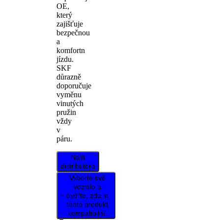
OE,
který
zajišťuje
bezpečnou
a
komfortn
jízdu.
SKF
důrazně
doporučuje
vyměnu
vinutých
pružin
vždy
v
páru.
Najít
distributora
Vyberte své
vozidlo a
ověřte, zda je
tento produkt
kompatibilní.