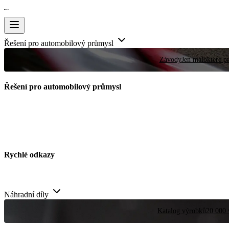
Řešení pro automobilový průmysl
Závody
Jen málokteré pr
Řešení pro automobilový průmysl
Rychlé odkazy
Náhradní díly
Katalog výrobků
20 000 