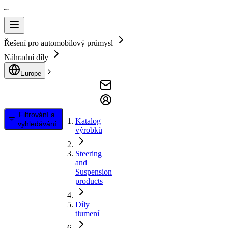
Řešení pro automobilový průmysl
Náhradní díly
Europe
Filtrování a
Katalog
vyhledávání
výrobků
Steering
and
Suspension
products
Díly
tlumení