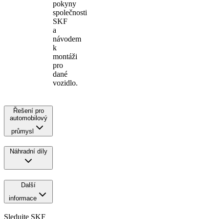
pokyny
společnosti
SKF
a
návodem
k
montáži
pro
dané
vozidlo.
Řešení pro
automobilový
průmysl
Náhradní díly
Další
informace
Sledujte SKF