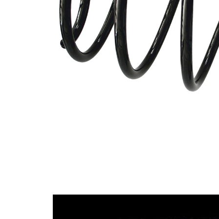
průměrem
Vnější
174 mm
průměr
Průměr
15,50 mm
drátu