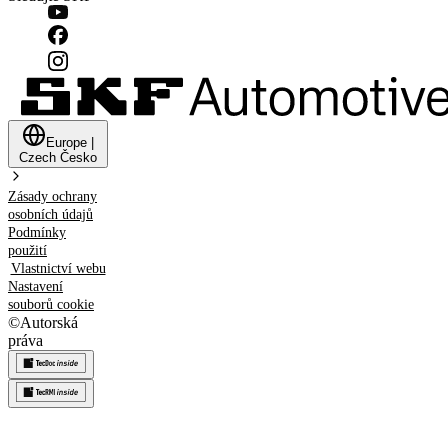
Europe
|
Czech
Česko
Zásady ochrany
osobních údajů
Podmínky
použití
Vlastnictví webu
Nastavení
souborů cookie
©
Autorská
práva