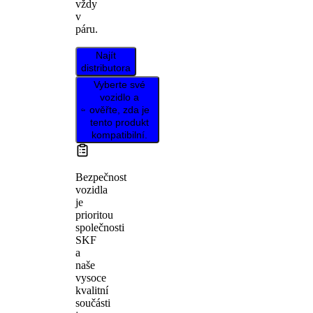
vždy
v
páru.
Najít
distributora
Vyberte své
vozidlo a
ověřte, zda je
tento produkt
kompatibilní.
Bezpečnost
vozidla
je
prioritou
společnosti
SKF
a
naše
vysoce
kvalitní
součásti