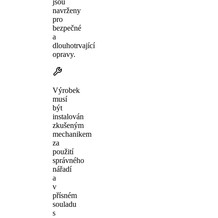
jsou
navrženy
pro
bezpečné
a
dlouhotrvající
opravy.
Výrobek
musí
být
instalován
zkušeným
mechanikem
za
použití
správného
nářadí
a
v
přísném
souladu
s