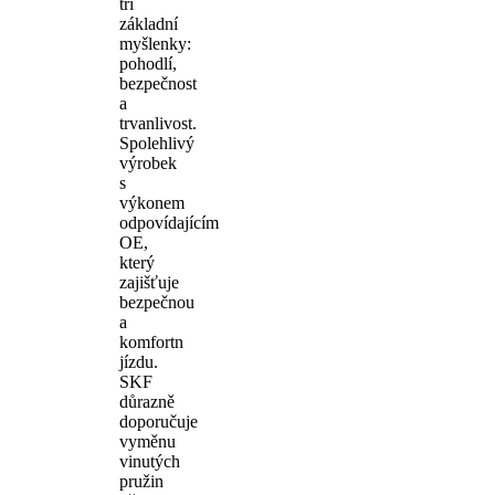
tři
základní
myšlenky:
pohodlí,
bezpečnost
a
trvanlivost.
Spolehlivý
výrobek
s
výkonem
odpovídajícím
OE,
který
zajišťuje
bezpečnou
a
komfortn
jízdu.
SKF
důrazně
doporučuje
vyměnu
vinutých
pružin