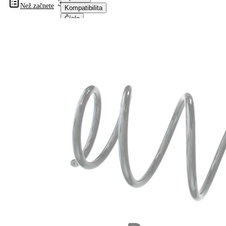
33282
Než začnete
Kompatibilita
Čísla
OE
Informace o výrobku
Vlastnost
Hodnota
montovaná
přední osa
strana
Délka
303 mm
Hmotnost
1,90 kg
Šroubovitá
Tvar
pružina s
pružiny
konstatním
průměrem
Vnější
137 mm
průměr
Průměr
12,50 mm
drátu