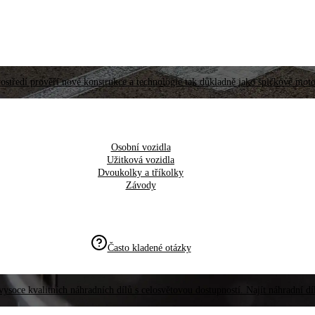
ostředí prověří nové konstrukce a technologie tak důkladně jako špičkové moto
Osobní vozidla
Užitková vozidla
Dvoukolky a tříkolky
Závody
Často kladené otázky
vysoce kvalitních náhradních dílů s celosvětovou dostupností. Najít náhradní d