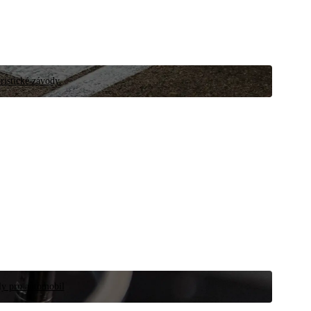
ristické závody.
íly pro automobil