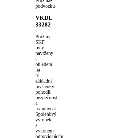
Pružina
podvozku
VKDL
33282
Pružiny
SKF
byly
navrženy
s
ohledem
na
tři
základní
myšlenky:
pohodlí,
bezpečnost
a
trvanlivost.
Spolehlivý
výrobek
s
výkonem
odpovídajícím