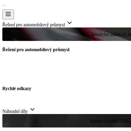
Řešení pro automobilový průmysl
Závody
Jen málokteré pr
Řešení pro automobilový průmysl
Rychlé odkazy
Náhradní díly
Katalog výrobků
20 000 