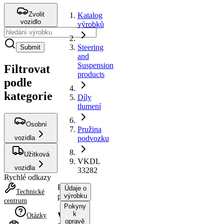
Zvolit
Katalog
vozidlo
výrobků
Steering
Submit
and
Suspension
Filtrovat
products
podle
kategorie
Díly
tlumení
Osobní
Pružina
vozidla
podvozku
Užitková
VKDL
vozidla
33282
Rychlé odkazy
Pružina
Údaje o
Technické
podvozku
výrobku
centrum
Pokyny
k
VKDL
Otázky
opravě