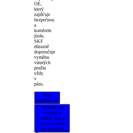
OE,
který
zajišťuje
bezpečnou
a
komfortn
jízdu.
SKF
důrazně
doporučuje
vyměnu
vinutých
pružin
vždy
v
páru.
Najít
distributora
Vyberte své
vozidlo a
ověřte, zda je
tento produkt
kompatibilní.