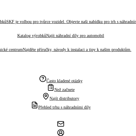
obků
SKF je volbou pro tvůrce vozidel. Objevte naši nabídku pro trh s náhradním
Katalog výrobků
Najít náhradní díly pro automobil
ické centrum
Najděte příručky, návody k instalaci a tipy k našim produktům.
Často kladené otázky
Než začnete
Najít distributory
Přehled trhu s náhradními díly