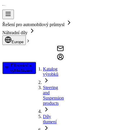
Řešení pro automobilový průmysl
Náhradní díly
Europe
Filtrování a
Katalog
vyhledávání
výrobků
Steering
and
Suspension
products
Díly
tlumení