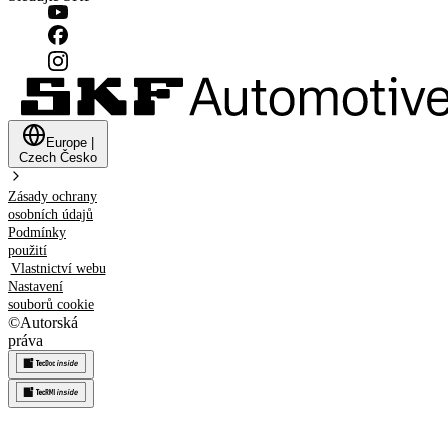
Europe
|
Czech
Česko
Zásady ochrany
osobních údajů
Podmínky
použití
Vlastnictví webu
Nastavení
souborů cookie
©
Autorská
práva