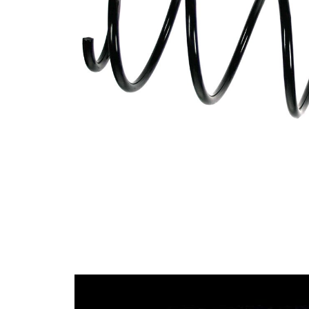
Tvar
pružina s
pružiny
konstatním
průměrem
Vnější
169 mm
průměr
Průměr
12,75 mm
drátu