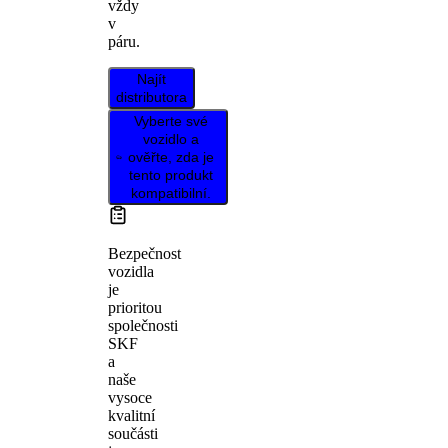
vždy
v
páru.
Najít
distributora
Vyberte své
vozidlo a
ověřte, zda je
tento produkt
kompatibilní.
Bezpečnost
vozidla
je
prioritou
společnosti
SKF
a
naše
vysoce
kvalitní
součásti