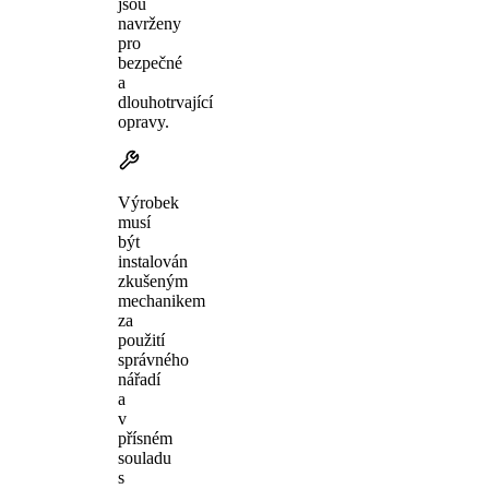
jsou
navrženy
pro
bezpečné
a
dlouhotrvající
opravy.
Výrobek
musí
být
instalován
zkušeným
mechanikem
za
použití
správného
nářadí
a
v
přísném
souladu
s