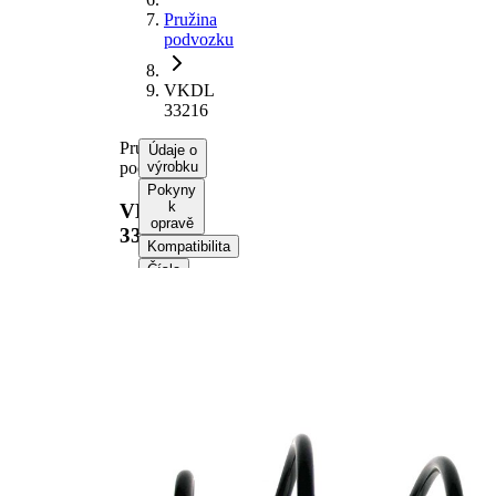
Pružina
podvozku
VKDL
33216
Pružina
Údaje o
podvozku
výrobku
Pokyny
k
VKDL
opravě
33216
Kompatibilita
Čísla
OE
Informace o výrobku
Vlastnost
Hodnota
montovaná
přední osa
strana
Délka
460 mm
Hmotnost
2,50 kg
Šroubovitá