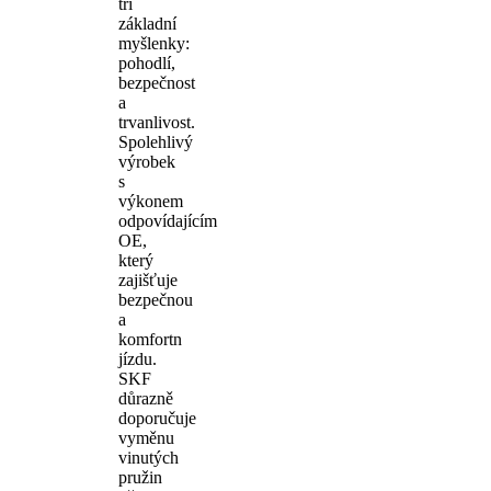
tři
základní
myšlenky:
pohodlí,
bezpečnost
a
trvanlivost.
Spolehlivý
výrobek
s
výkonem
odpovídajícím
OE,
který
zajišťuje
bezpečnou
a
komfortn
jízdu.
SKF
důrazně
doporučuje
vyměnu
vinutých
pružin