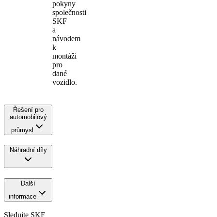
pokyny
společnosti
SKF
a
návodem
k
montáži
pro
dané
vozidlo.
Řešení pro
automobilový
průmysl
Náhradní díly
Další
informace
Sledujte SKF