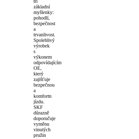
tři
základní
myšlenky:
pohodlí,
bezpečnost
a
trvanlivost.
Spolehlivý
výrobek
s
výkonem
odpovídajícím
OE,
který
zajišťuje
bezpečnou
a
komfortn
jízdu.
SKF
důrazně
doporučuje
vyměnu
vinutých
pružin