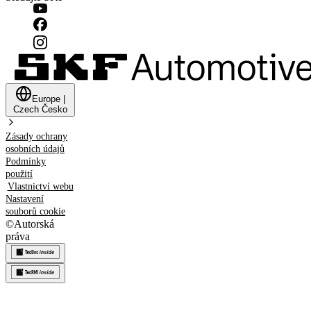
Europe
|
Czech
Česko
Zásady ochrany
osobních údajů
Podmínky
použití
Vlastnictví webu
Nastavení
souborů cookie
©
Autorská
práva