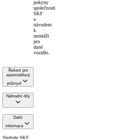
pokyny
společnosti
SKF
a
návodem
k
montáži
pro
dané
vozidlo.
Řešení pro
automobilový
průmysl
Náhradní díly
Další
informace
Sledujte SKF