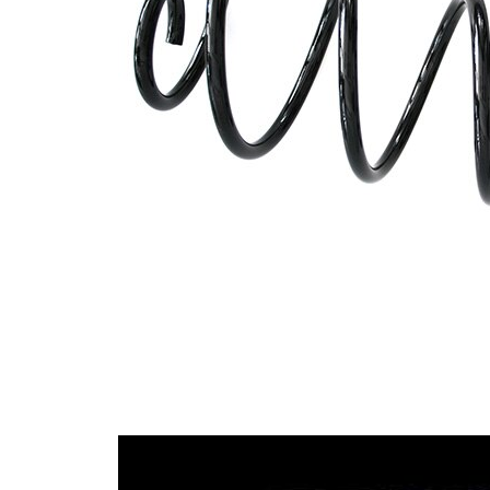
Tvar
pružina s
pružiny
konstatním
průměrem
Vnější
126 mm
průměr
Doplňkový
výrobek/
bez
doplňkové
pouzdra
info
Počet
6,45
závitů
Průměr
10,50 mm
drátu