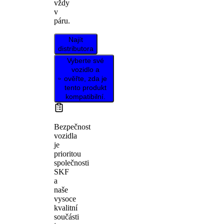
vždy
v
páru.
Najít
distributora
Vyberte své
vozidlo a
ověřte, zda je
tento produkt
kompatibilní.
Bezpečnost
vozidla
je
prioritou
společnosti
SKF
a
naše
vysoce
kvalitní
součásti