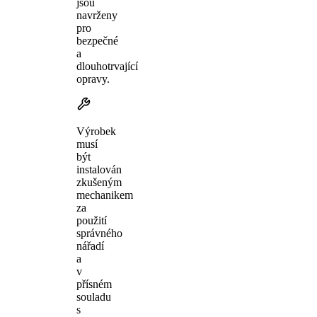
jsou
navrženy
pro
bezpečné
a
dlouhotrvající
opravy.
Výrobek
musí
být
instalován
zkušeným
mechanikem
za
použití
správného
nářadí
a
v
přísném
souladu
s