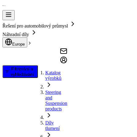
Řešení pro automobilový průmysl
Náhradní díly
Europe
Filtrování a
Katalog
vyhledávání
výrobků
Steering
and
Suspension
products
Díly
tlumení