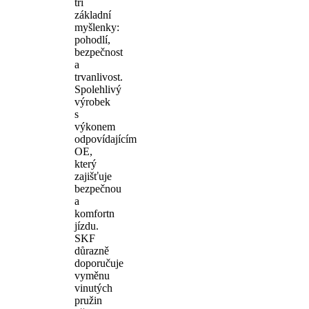
tři
základní
myšlenky:
pohodlí,
bezpečnost
a
trvanlivost.
Spolehlivý
výrobek
s
výkonem
odpovídajícím
OE,
který
zajišťuje
bezpečnou
a
komfortn
jízdu.
SKF
důrazně
doporučuje
vyměnu
vinutých
pružin