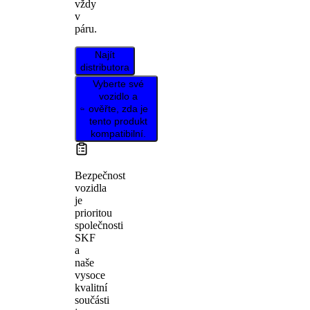
vždy
v
páru.
Najít
distributora
Vyberte své
vozidlo a
ověřte, zda je
tento produkt
kompatibilní.
Bezpečnost
vozidla
je
prioritou
společnosti
SKF
a
naše
vysoce
kvalitní
součásti