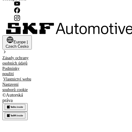
Europe
|
Czech
Česko
Zásady ochrany
osobních údajů
Podmínky
použití
Vlastnictví webu
Nastavení
souborů cookie
©
Autorská
práva