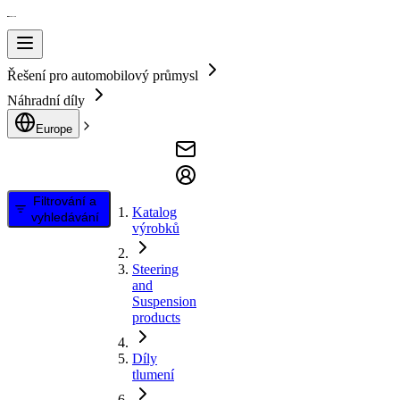
Řešení pro automobilový průmysl
Náhradní díly
Europe
Filtrování a
Katalog
vyhledávání
výrobků
Steering
and
Suspension
products
Díly
tlumení