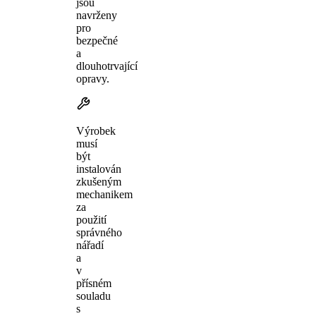
jsou
navrženy
pro
bezpečné
a
dlouhotrvající
opravy.
Výrobek
musí
být
instalován
zkušeným
mechanikem
za
použití
správného
nářadí
a
v
přísném
souladu
s