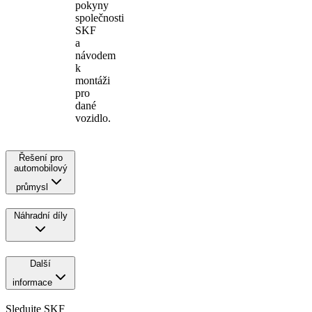
pokyny
společnosti
SKF
a
návodem
k
montáži
pro
dané
vozidlo.
Řešení pro
automobilový
průmysl
Náhradní díly
Další
informace
Sledujte SKF