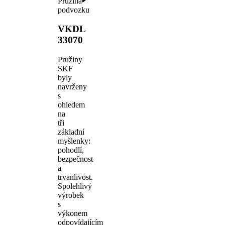
Pružina
podvozku
VKDL
33070
Pružiny
SKF
byly
navrženy
s
ohledem
na
tři
základní
myšlenky:
pohodlí,
bezpečnost
a
trvanlivost.
Spolehlivý
výrobek
s
výkonem
odpovídajícím