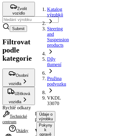
Zvolit
Katalog
vozidlo
výrobků
Steering
Submit
and
Suspension
Filtrovat
products
podle
kategorie
Díly
tlumení
Osobní
Pružina
vozidla
podvozku
Užitková
VKDL
vozidla
33070
Rychlé odkazy
Pružina
Údaje o
Technické
podvozku
výrobku
centrum
Pokyny
k
VKDL
Otázky
opravě