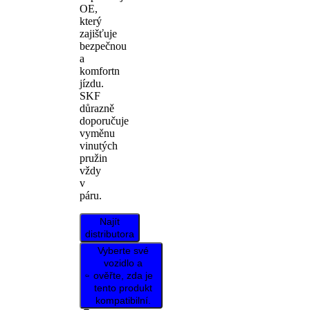
OE,
který
zajišťuje
bezpečnou
a
komfortn
jízdu.
SKF
důrazně
doporučuje
vyměnu
vinutých
pružin
vždy
v
páru.
Najít
distributora
Vyberte své
vozidlo a
ověřte, zda je
tento produkt
kompatibilní.