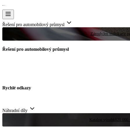
Řešení pro automobilový průmysl
Závody
Jen málokteré pr
Řešení pro automobilový průmysl
Rychlé odkazy
Náhradní díly
Katalog výrobků
20 000 