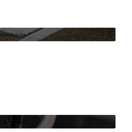
ristické závody.
íly pro automobil