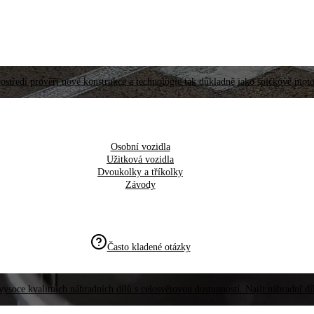
ostředí prověří nové konstrukce a technologie tak důkladně jako špičkové moto
Osobní vozidla
Užitková vozidla
Dvoukolky a tříkolky
Závody
Často kladené otázky
vysoce kvalitních náhradních dílů s celosvětovou dostupností. Najít náhradní d