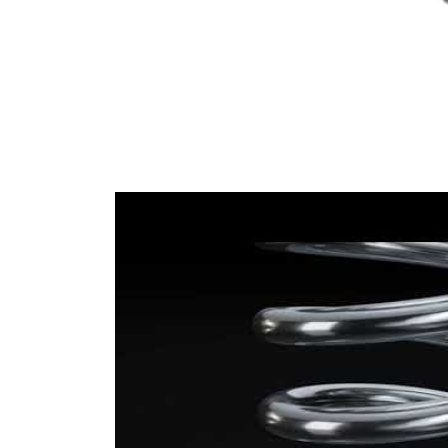
Průměr
12,00 mm
drátu