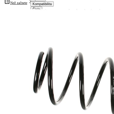
33070
Než začnete
Kompatibilita
Čísla
OE
Informace o výrobku
Vlastnost
Hodnota
montovaná
přední osa
strana
Délka
338 mm
Hmotnost
2,00 kg
Šroubovitá
Tvar
pružina s
pružiny
konstatním
průměrem
Vnější
139 mm
průměr
Doplňkový
výrobek/
bez
doplňkové
pouzdra
info
Počet
5,95
závitů