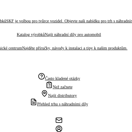
obků
SKF je volbou pro tvůrce vozidel. Objevte naši nabídku pro trh s náhradním
Katalog výrobků
Najít náhradní díly pro automobil
ické centrum
Najděte příručky, návody k instalaci a tipy k našim produktům.
Často kladené otázky
Než začnete
Najít distributory
Přehled trhu s náhradními díly