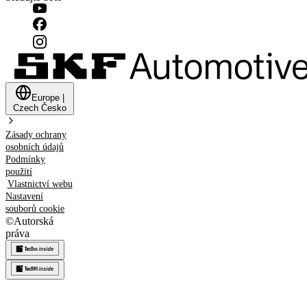
Europe
|
Czech
Česko
Zásady ochrany
osobních údajů
Podmínky
použití
Vlastnictví webu
Nastavení
souborů cookie
©
Autorská
práva