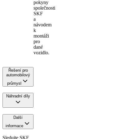
pokyny
společnosti
SKF
a
návodem
k
montáži
pro
dané
vozidlo.
Řešení pro
automobilový
průmysl
Náhradní díly
Další
informace
Sledujte SKF