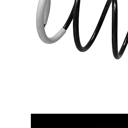
průměrem
Vnější
166 mm
průměr
Doplňkový
výrobek/
s
doplňkové
pouzdrem
info
Počet
6
závitů
Průměr
13,25 mm
drátu