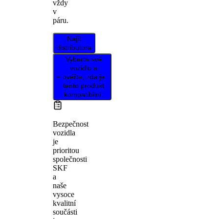
vždy
v
páru.
Najít
distributora
Vyberte své
vozidlo a
ověřte, zda je
tento produkt
kompatibilní.
Bezpečnost
vozidla
je
prioritou
společnosti
SKF
a
naše
vysoce
kvalitní
součásti