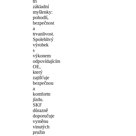
tři
základní
myšlenky:
pohodlí,
bezpečnost
a
trvanlivost.
Spolehlivý
výrobek
s
výkonem
odpovídajícím
OE,
který
zajišťuje
bezpečnou
a
komfortn
jízdu.
SKF
důrazně
doporučuje
vyměnu
vinutých
pružin