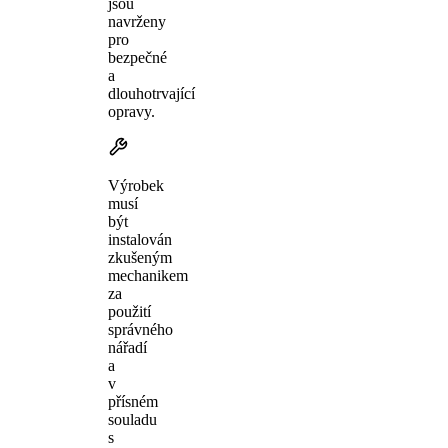
jsou
navrženy
pro
bezpečné
a
dlouhotrvající
opravy.
Výrobek
musí
být
instalován
zkušeným
mechanikem
za
použití
správného
nářadí
a
v
přísném
souladu
s