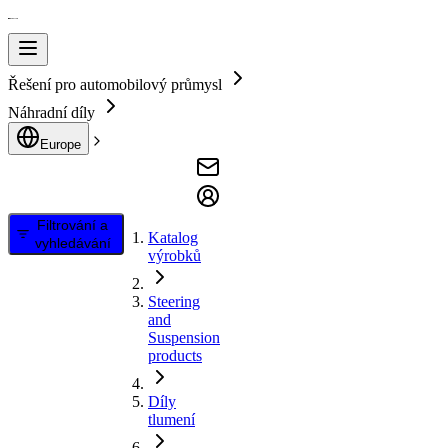
Řešení pro automobilový průmysl
Náhradní díly
Europe
Filtrování a
Katalog
vyhledávání
výrobků
Steering
and
Suspension
products
Díly
tlumení