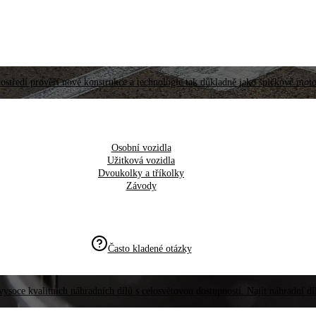
ostředí prověří nové konstrukce a technologie tak důkladně jako špičkové moto
Osobní vozidla
Užitková vozidla
Dvoukolky a tříkolky
Závody
Často kladené otázky
vysoce kvalitních náhradních dílů s celosvětovou dostupností. Najít náhradní d