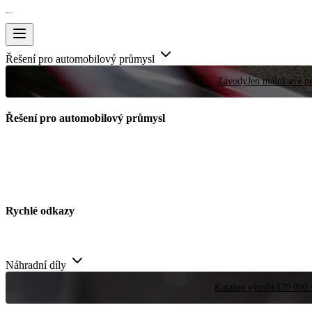
Řešení pro automobilový průmysl
Závody
Jen málokteré pr
Řešení pro automobilový průmysl
Rychlé odkazy
Náhradní díly
Katalog výrobků
20 000 