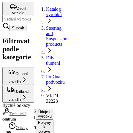
Zvolit
Katalog
vozidlo
výrobků
Steering
Submit
and
Suspension
Filtrovat
products
podle
kategorie
Díly
tlumení
Osobní
Pružina
vozidla
podvozku
Užitková
VKDL
vozidla
32223
Rychlé odkazy
Pružina
Údaje o
Technické
podvozku
výrobku
centrum
Pokyny
k
VKDL
Otázky
opravě