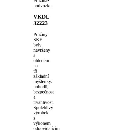
Pružina
podvozku
VKDL
32223
Pružiny
SKF
byly
navrženy
s
ohledem
na
tři
základní
myšlenky:
pohodlí,
bezpečnost
a
trvanlivost.
Spolehlivý
výrobek
s
výkonem
odpovídajícím