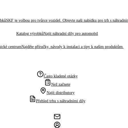
obků
SKF je volbou pro tvůrce vozidel. Objevte naši nabídku pro trh s náhradním
Katalog výrobků
Najít náhradní díly pro automobil
ické centrum
Najděte příručky, návody k instalaci a tipy k našim produktům.
Často kladené otázky
Než začnete
Najít distributory
Přehled trhu s náhradními díly