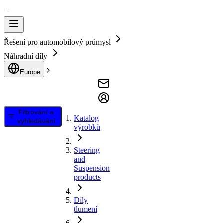
Řešení pro automobilový průmysl
Náhradní díly
Europe
Filtrování a
Katalog
vyhledávání
výrobků
Steering
and
Suspension
products
Díly
tlumení