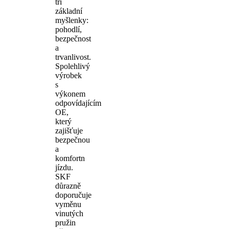
tři
základní
myšlenky:
pohodlí,
bezpečnost
a
trvanlivost.
Spolehlivý
výrobek
s
výkonem
odpovídajícím
OE,
který
zajišťuje
bezpečnou
a
komfortn
jízdu.
SKF
důrazně
doporučuje
vyměnu
vinutých
pružin