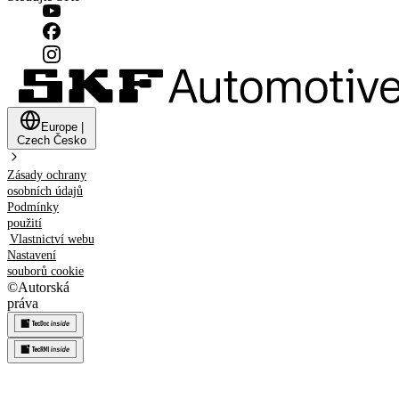
Europe
|
Czech
Česko
Zásady ochrany
osobních údajů
Podmínky
použití
Vlastnictví webu
Nastavení
souborů cookie
©
Autorská
práva