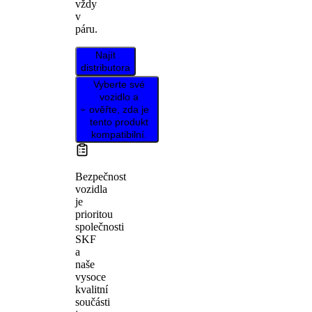
vždy
v
páru.
Najít
distributora
Vyberte své
vozidlo a
ověřte, zda je
tento produkt
kompatibilní.
Bezpečnost
vozidla
je
prioritou
společnosti
SKF
a
naše
vysoce
kvalitní
součásti