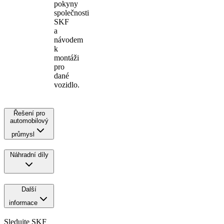
pokyny
společnosti
SKF
a
návodem
k
montáži
pro
dané
vozidlo.
Řešení pro
automobilový
průmysl
Náhradní díly
Další
informace
Sledujte SKF