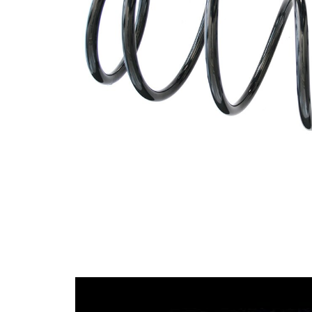
průměrem
Vnější
138 mm
průměr
Průměr
12,00 mm
drátu