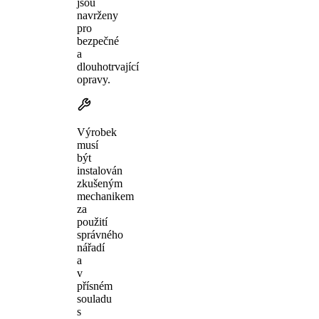
jsou
navrženy
pro
bezpečné
a
dlouhotrvající
opravy.
Výrobek
musí
být
instalován
zkušeným
mechanikem
za
použití
správného
nářadí
a
v
přísném
souladu
s