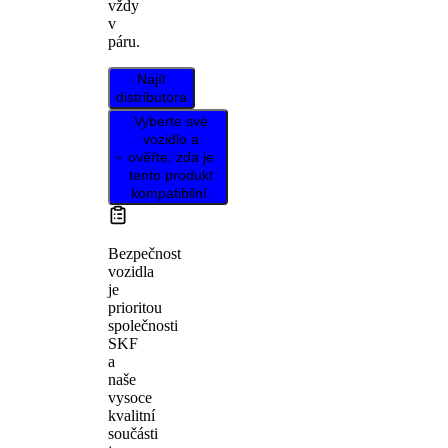
vždy
v
páru.
Najít
distributora
Vyberte své
vozidlo a
ověřte, zda je
tento produkt
kompatibilní.
Bezpečnost
vozidla
je
prioritou
společnosti
SKF
a
naše
vysoce
kvalitní
součásti