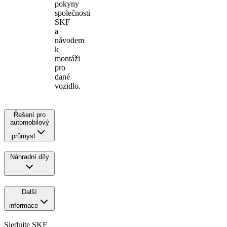
pokyny
společnosti
SKF
a
návodem
k
montáži
pro
dané
vozidlo.
Řešení pro
automobilový
průmysl
Náhradní díly
Další
informace
Sledujte SKF