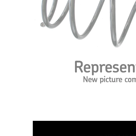
Tvar
pružina s
pružiny
konstatním
průměrem
Vnější
113 mm
průměr
Průměr
11,25 mm
drátu