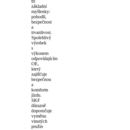
tři
základní
myšlenky:
pohodlí,
bezpečnost
a
trvanlivost.
Spolehlivý
výrobek
s
výkonem
odpovídajícím
OE,
který
zajišťuje
bezpečnou
a
komfortn
jízdu.
SKF
důrazně
doporučuje
vyměnu
vinutých
pružin