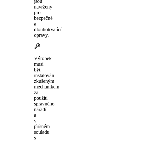
jsou
navrženy
pro
bezpečné
a
dlouhotrvající
opravy.
Výrobek
musí
být
instalován
zkušeným
mechanikem
za
použití
správného
nářadí
a
v
přísném
souladu
s