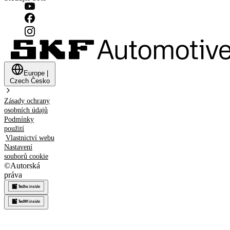
Europe
|
Czech
Česko
Zásady ochrany
osobních údajů
Podmínky
použití
Vlastnictví webu
Nastavení
souborů cookie
©
Autorská
práva