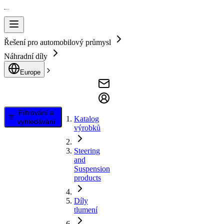
Řešení pro automobilový průmysl
Náhradní díly
Europe
Filtrování a
Katalog
vyhledávání
výrobků
Steering
and
Suspension
products
Díly
tlumení