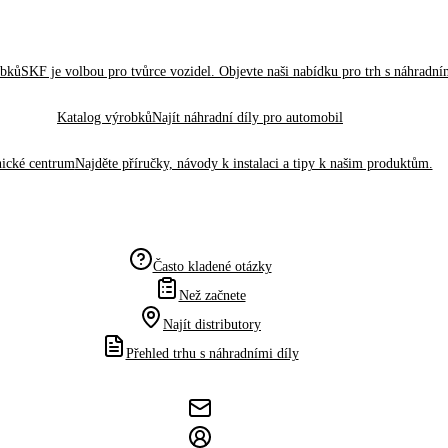
obků
SKF je volbou pro tvůrce vozidel. Objevte naši nabídku pro trh s náhradním
Katalog výrobků
Najít náhradní díly pro automobil
ické centrum
Najděte příručky, návody k instalaci a tipy k našim produktům.
Často kladené otázky
Než začnete
Najít distributory
Přehled trhu s náhradními díly