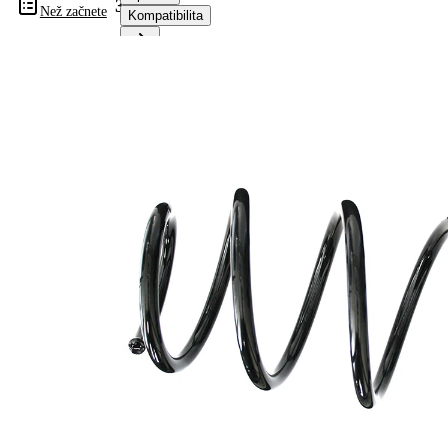
32130
Než začnete
Kompatibilita
Informace o výrobku
Vlastnost
Hodnota
montovaná
přední osa
strana
Délka
370 mm
Hmotnost
2,00 kg
Šroubovitá
Tvar
pružina s
pružiny
konstatním
průměrem
Vnější
140 mm
průměr
Průměr
12,00 mm
drátu