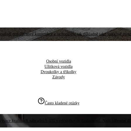
ostředí prověří nové konstrukce a technologie tak důkladně jako špičkové moto
Osobní vozidla
Užitková vozidla
Dvoukolky a tříkolky
Závody
Často kladené otázky
vysoce kvalitních náhradních dílů s celosvětovou dostupností. Najít náhradní d