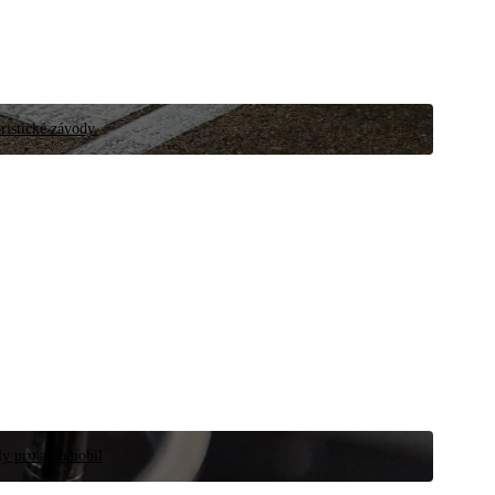
ristické závody.
íly pro automobil