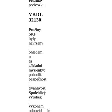
Pružina
podvozku
VKDL
32130
Pružiny
SKF
byly
navrženy
s
ohledem
na
tři
základní
myšlenky:
pohodlí,
bezpečnost
a
trvanlivost.
Spolehlivý
výrobek
s
výkonem
odpovídajícím