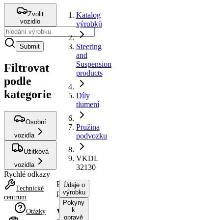
Zvolit
Katalog
vozidlo
výrobků
Steering
Submit
and
Suspension
Filtrovat
products
podle
kategorie
Díly
tlumení
Osobní
Pružina
vozidla
podvozku
Užitková
VKDL
vozidla
32130
Rychlé odkazy
Pružina
Údaje o
Technické
podvozku
výrobku
centrum
Pokyny
k
VKDL
Otázky
opravě