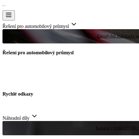
Řešení pro automobilový průmysl
Závody
Jen málokteré pr
Řešení pro automobilový průmysl
Rychlé odkazy
Náhradní díly
Katalog výrobků
20 000 