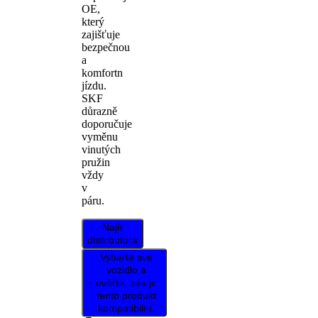
OE,
který
zajišťuje
bezpečnou
a
komfortn
jízdu.
SKF
důrazně
doporučuje
vyměnu
vinutých
pružin
vždy
v
páru.
Najít
distributora
Vyberte své
vozidlo a
ověřte, zda je
tento produkt
kompatibilní.