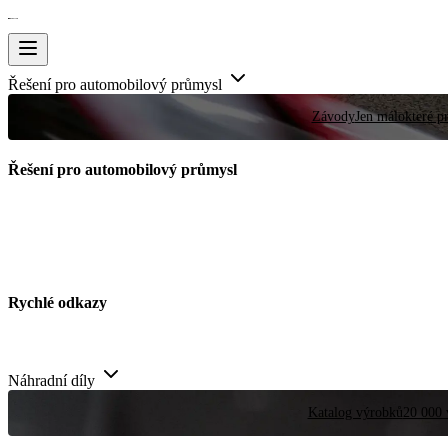
Řešení pro automobilový průmysl
Závody
Jen málokteré pr
Řešení pro automobilový průmysl
Rychlé odkazy
Náhradní díly
Katalog výrobků
20 000 