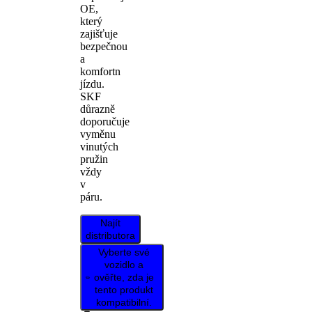
OE,
který
zajišťuje
bezpečnou
a
komfortn
jízdu.
SKF
důrazně
doporučuje
vyměnu
vinutých
pružin
vždy
v
páru.
Najít
distributora
Vyberte své
vozidlo a
ověřte, zda je
tento produkt
kompatibilní.