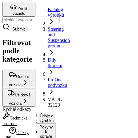
Zvolit
Katalog
vozidlo
výrobků
Steering
Submit
and
Suspension
Filtrovat
products
podle
kategorie
Díly
tlumení
Osobní
Pružina
vozidla
podvozku
Užitková
VKDL
vozidla
32123
Rychlé odkazy
Pružina
Údaje o
Technické
podvozku
výrobku
centrum
Pokyny
k
VKDL
Otázky
opravě