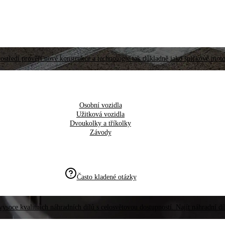
ostředí prověří nové konstrukce a technologie tak důkladně jako špičkové moto
Osobní vozidla
Užitková vozidla
Dvoukolky a tříkolky
Závody
Často kladené otázky
vysoce kvalitních náhradních dílů s celosvětovou dostupností. Najít náhradní d