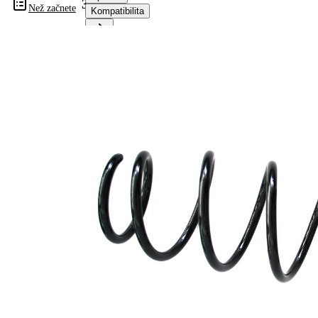
32123
Než začnete
Kompatibilita
Informace o výrobku
Vlastnost
Hodnota
montovaná
Zadní
strana
náprava
Délka
406 mm
Hmotnost
1,80 kg
Šroubovitá
Tvar
pružina s
pružiny
konstatním
průměrem
Vnější
131 mm
průměr
Průměr
10,75 mm
drátu