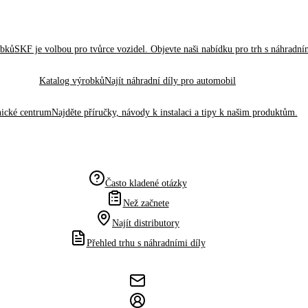
obků
SKF je volbou pro tvůrce vozidel. Objevte naši nabídku pro trh s náhradním
Katalog výrobků
Najít náhradní díly pro automobil
ické centrum
Najděte příručky, návody k instalaci a tipy k našim produktům.
Často kladené otázky
Než začnete
Najít distributory
Přehled trhu s náhradními díly