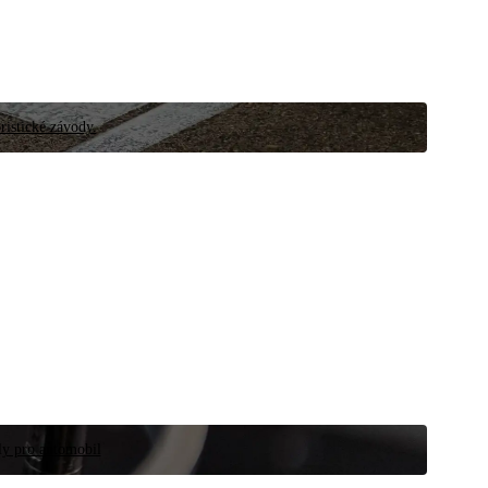
ristické závody.
íly pro automobil