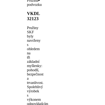
Pružina
podvozku
VKDL
32123
Pružiny
SKF
byly
navrženy
s
ohledem
na
tři
základní
myšlenky:
pohodlí,
bezpečnost
a
trvanlivost.
Spolehlivý
výrobek
s
výkonem
odpovídajícím