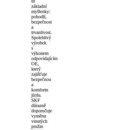
tři
základní
myšlenky:
pohodlí,
bezpečnost
a
trvanlivost.
Spolehlivý
výrobek
s
výkonem
odpovídajícím
OE,
který
zajišťuje
bezpečnou
a
komfortn
jízdu.
SKF
důrazně
doporučuje
vyměnu
vinutých
pružin