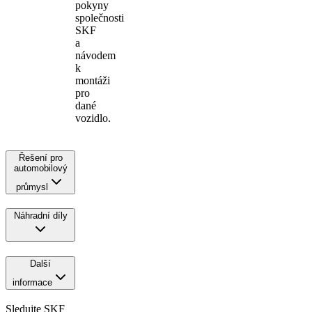
pokyny
společnosti
SKF
a
návodem
k
montáži
pro
dané
vozidlo.
Řešení pro
automobilový
průmysl
Náhradní díly
Další
informace
Sledujte SKF