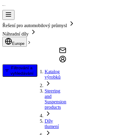
Řešení pro automobilový průmysl
Náhradní díly
Europe
Filtrování a
Katalog
vyhledávání
výrobků
Steering
and
Suspension
products
Díly
tlumení