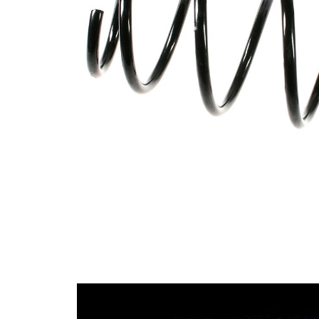
průměrem
Vnější
152 mm
průměr
Průměr
12,25 mm
drátu