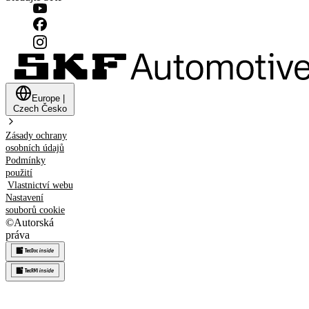
Europe
|
Czech
Česko
Zásady ochrany
osobních údajů
Podmínky
použití
Vlastnictví webu
Nastavení
souborů cookie
©
Autorská
práva