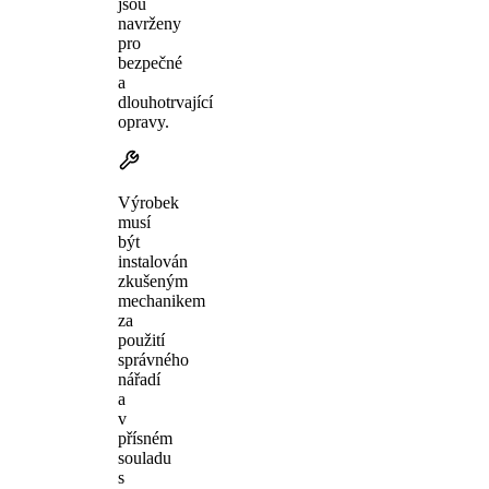
jsou
navrženy
pro
bezpečné
a
dlouhotrvající
opravy.
Výrobek
musí
být
instalován
zkušeným
mechanikem
za
použití
správného
nářadí
a
v
přísném
souladu
s