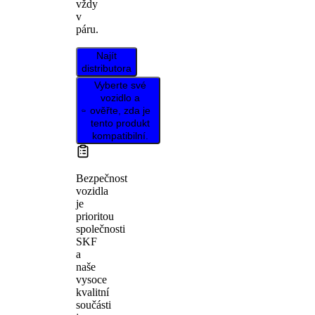
vždy
v
páru.
Najít
distributora
Vyberte své
vozidlo a
ověřte, zda je
tento produkt
kompatibilní.
Bezpečnost
vozidla
je
prioritou
společnosti
SKF
a
naše
vysoce
kvalitní
součásti