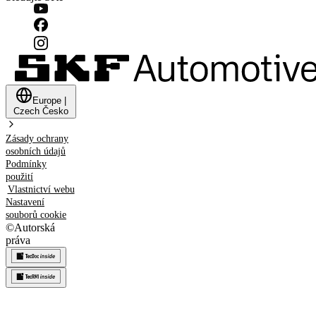
Europe
|
Czech
Česko
Zásady ochrany
osobních údajů
Podmínky
použití
Vlastnictví webu
Nastavení
souborů cookie
©
Autorská
práva