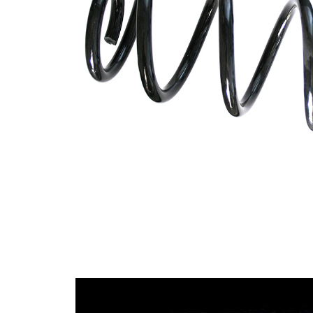
Tvar
pružina s
pružiny
konstatním
průměrem
Vnější
110 mm
průměr
Průměr
11,75 mm
drátu