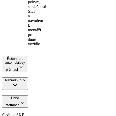
pokyny
společnosti
SKF
a
návodem
k
montáži
pro
dané
vozidlo.
Řešení pro
automobilový
průmysl
Náhradní díly
Další
informace
Sledujte SKF