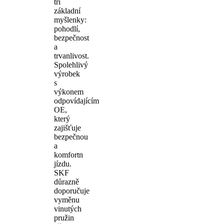
tři
základní
myšlenky:
pohodlí,
bezpečnost
a
trvanlivost.
Spolehlivý
výrobek
s
výkonem
odpovídajícím
OE,
který
zajišťuje
bezpečnou
a
komfortn
jízdu.
SKF
důrazně
doporučuje
vyměnu
vinutých
pružin