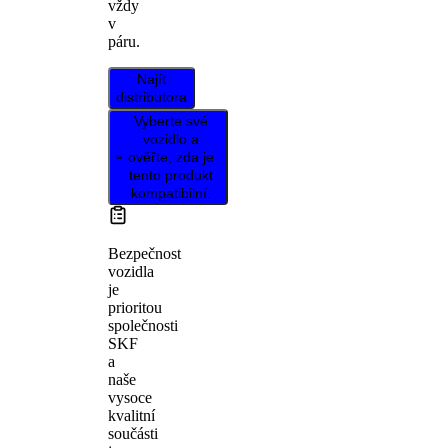
vždy
v
páru.
Najít
distributora
Vyberte své
vozidlo a
ověřte, zda je
tento produkt
kompatibilní.
Bezpečnost
vozidla
je
prioritou
společnosti
SKF
a
naše
vysoce
kvalitní
součásti