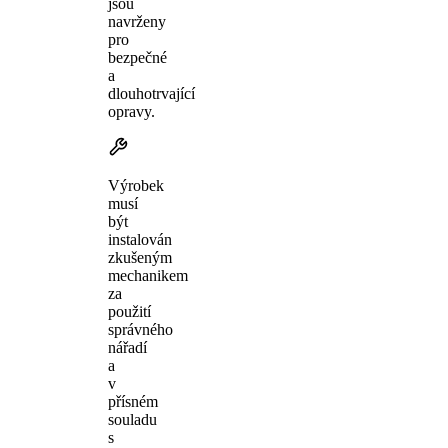
jsou
navrženy
pro
bezpečné
a
dlouhotrvající
opravy.
Výrobek
musí
být
instalován
zkušeným
mechanikem
za
použití
správného
nářadí
a
v
přísném
souladu
s