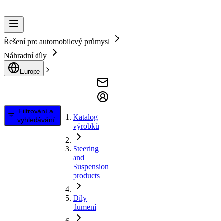
Řešení pro automobilový průmysl
Náhradní díly
Europe
Filtrování a
Katalog
vyhledávání
výrobků
Steering
and
Suspension
products
Díly
tlumení