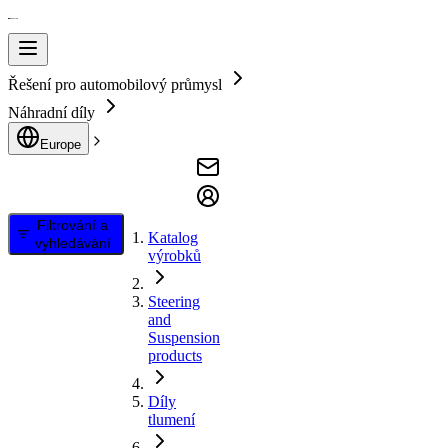
Řešení pro automobilový průmysl
Náhradní díly
Europe
Filtrování a
Katalog
vyhledávání
výrobků
Steering
and
Suspension
products
Díly
tlumení