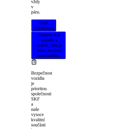
vždy
v
páru.
Najít
distributora
Vyberte své
vozidlo a
ověřte, zda je
tento produkt
kompatibilní.
Bezpečnost
vozidla
je
prioritou
společnosti
SKF
a
naše
vysoce
kvalitní
součásti