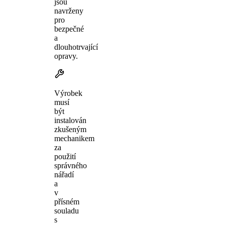
jsou
navrženy
pro
bezpečné
a
dlouhotrvající
opravy.
Výrobek
musí
být
instalován
zkušeným
mechanikem
za
použití
správného
nářadí
a
v
přísném
souladu
s