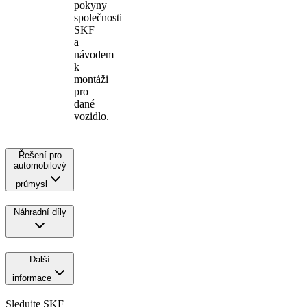
pokyny
společnosti
SKF
a
návodem
k
montáži
pro
dané
vozidlo.
Řešení pro
automobilový
průmysl
Náhradní díly
Další
informace
Sledujte SKF