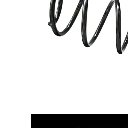
průměrem
Vnější
141 mm
průměr
Průměr
12,50 mm
drátu