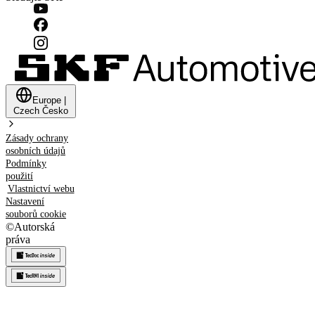
Europe
|
Czech
Česko
Zásady ochrany
osobních údajů
Podmínky
použití
Vlastnictví webu
Nastavení
souborů cookie
©
Autorská
práva