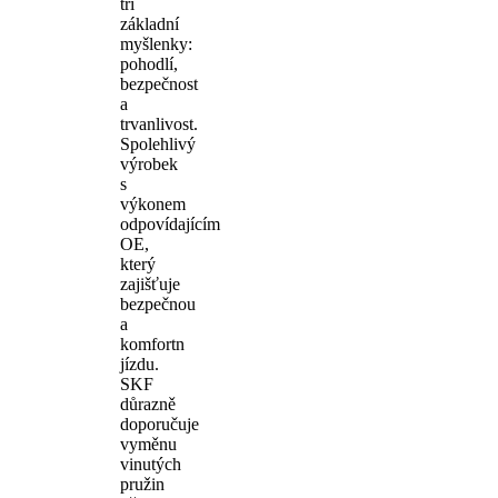
tři
základní
myšlenky:
pohodlí,
bezpečnost
a
trvanlivost.
Spolehlivý
výrobek
s
výkonem
odpovídajícím
OE,
který
zajišťuje
bezpečnou
a
komfortn
jízdu.
SKF
důrazně
doporučuje
vyměnu
vinutých
pružin