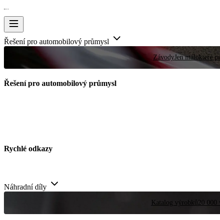
Řešení pro automobilový průmysl
Závody
Jen málokteré pr
Řešení pro automobilový průmysl
Rychlé odkazy
Náhradní díly
Katalog výrobků
20 000 