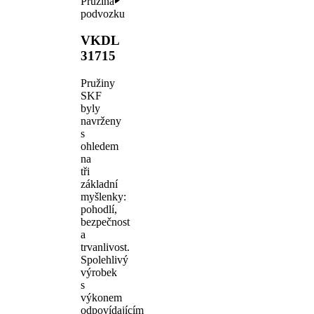
Pružina
podvozku
VKDL
31715
Pružiny
SKF
byly
navrženy
s
ohledem
na
tři
základní
myšlenky:
pohodlí,
bezpečnost
a
trvanlivost.
Spolehlivý
výrobek
s
výkonem
odpovídajícím