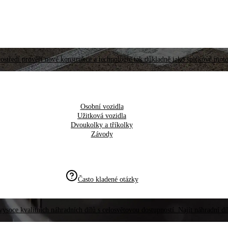
ostředí prověří nové konstrukce a technologie tak důkladně jako špičkové moto
Osobní vozidla
Užitková vozidla
Dvoukolky a tříkolky
Závody
Často kladené otázky
vysoce kvalitních náhradních dílů s celosvětovou dostupností. Najít náhradní d