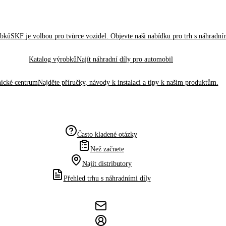
obků
SKF je volbou pro tvůrce vozidel. Objevte naši nabídku pro trh s náhradním
Katalog výrobků
Najít náhradní díly pro automobil
ické centrum
Najděte příručky, návody k instalaci a tipy k našim produktům.
Často kladené otázky
Než začnete
Najít distributory
Přehled trhu s náhradními díly