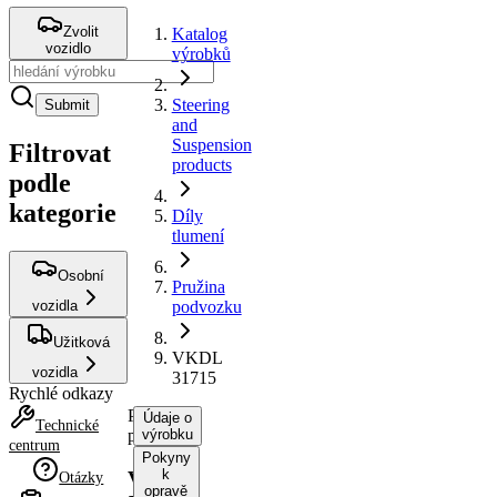
Zvolit
Katalog
vozidlo
výrobků
Steering
Submit
and
Suspension
Filtrovat
products
podle
kategorie
Díly
tlumení
Osobní
Pružina
vozidla
podvozku
Užitková
VKDL
vozidla
31715
Rychlé odkazy
Pružina
Údaje o
Technické
podvozku
výrobku
centrum
Pokyny
k
VKDL
Otázky
opravě