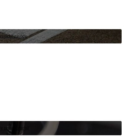
ristické závody.
íly pro automobil