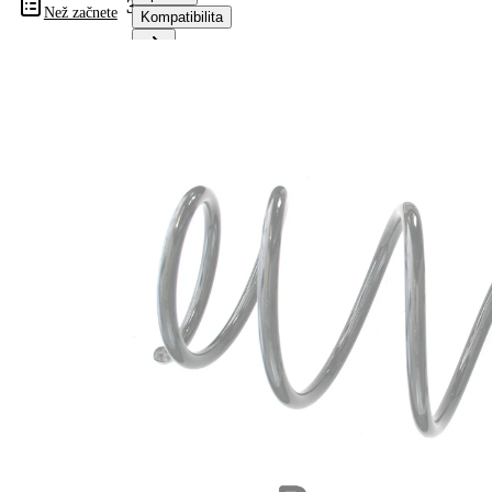
31715
Než začnete
Kompatibilita
Informace o výrobku
Vlastnost
Hodnota
montovaná
Zadní
strana
náprava
Délka
345 mm
Hmotnost
2,85 kg
Šroubovitá
Tvar
pružina s
pružiny
konstatním
průměrem
Vnější
112 mm
průměr
Klíčové
BG
písmeno
Průměr
13,75 mm
drátu