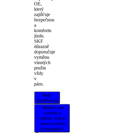
OE,
který
zajišťuje
bezpečnou
a
komfortn
jízdu.
SKF
důrazně
doporučuje
vyměnu
vinutých
pružin
vždy
v
páru.
Najít
distributora
Vyberte své
vozidlo a
ověřte, zda je
tento produkt
kompatibilní.