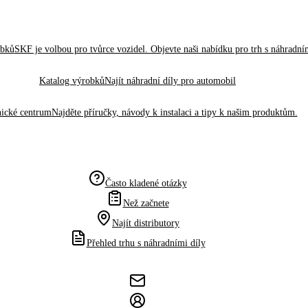
obků
SKF je volbou pro tvůrce vozidel. Objevte naši nabídku pro trh s náhradním
Katalog výrobků
Najít náhradní díly pro automobil
ické centrum
Najděte příručky, návody k instalaci a tipy k našim produktům.
Často kladené otázky
Než začnete
Najít distributory
Přehled trhu s náhradními díly