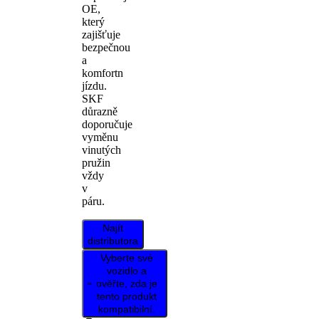
OE,
který
zajišťuje
bezpečnou
a
komfortn
jízdu.
SKF
důrazně
doporučuje
vyměnu
vinutých
pružin
vždy
v
páru.
Najít
distributora
Vyberte své
vozidlo a
ověřte, zda je
tento produkt
kompatibilní.