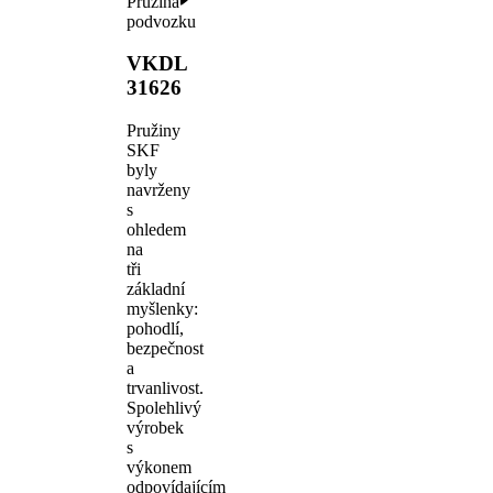
Pružina
podvozku
VKDL
31626
Pružiny
SKF
byly
navrženy
s
ohledem
na
tři
základní
myšlenky:
pohodlí,
bezpečnost
a
trvanlivost.
Spolehlivý
výrobek
s
výkonem
odpovídajícím