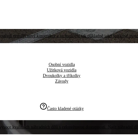
ostředí prověří nové konstrukce a technologie tak důkladně jako špičkové moto
Osobní vozidla
Užitková vozidla
Dvoukolky a tříkolky
Závody
Často kladené otázky
vysoce kvalitních náhradních dílů s celosvětovou dostupností. Najít náhradní d