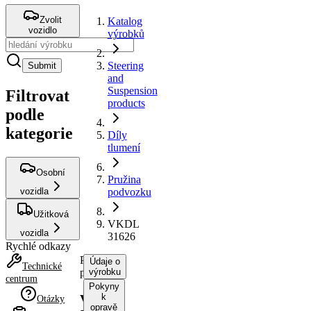
Zvolit
Katalog
vozidlo
výrobků
Steering
Submit
and
Suspension
Filtrovat
products
podle
kategorie
Díly
tlumení
Osobní
Pružina
vozidla
podvozku
Užitková
VKDL
vozidla
31626
Rychlé odkazy
Pružina
Údaje o
Technické
podvozku
výrobku
centrum
Pokyny
k
VKDL
Otázky
opravě