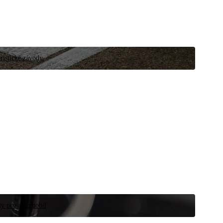
ristické závody.
íly pro automobil