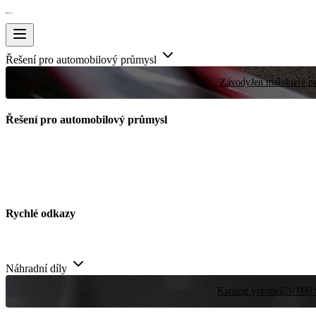
Řešení pro automobilový průmysl
Závody
Jen málokteré pr
Řešení pro automobilový průmysl
Rychlé odkazy
Náhradní díly
Katalog výrobků
20 000 