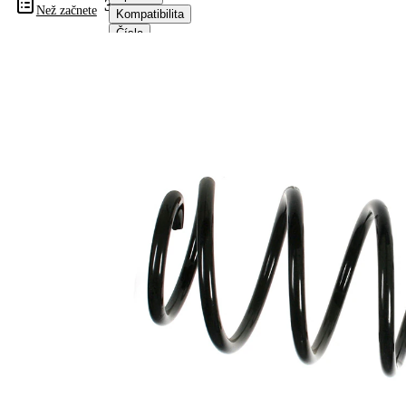
31626
Než začnete
Kompatibilita
Čísla
OE
Informace o výrobku
Vlastnost
Hodnota
montovaná
přední osa
strana
Délka
372 mm
Hmotnost
2,54 kg
Šroubovitá
Tvar
pružina s
pružiny
konstatním
průměrem
Vnější
144 mm
průměr
Průměr
13,30 mm
drátu