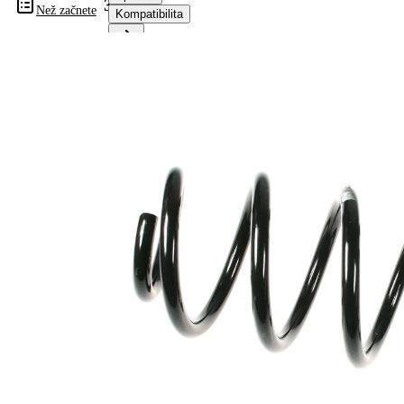
31584
Než začnete
Kompatibilita
Informace o výrobku
Vlastnost
Hodnota
montovaná
přední osa
strana
Délka
354 mm
Hmotnost
2,70 kg
Šroubovitá
Tvar
pružina s
pružiny
konstatním
průměrem
Vnější
135 mm
průměr
Průměr
13,75 mm
drátu