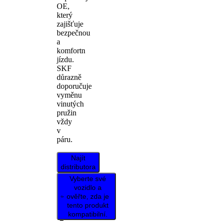
OE,
který
zajišťuje
bezpečnou
a
komfortn
jízdu.
SKF
důrazně
doporučuje
vyměnu
vinutých
pružin
vždy
v
páru.
Najít
distributora
Vyberte své
vozidlo a
ověřte, zda je
tento produkt
kompatibilní.