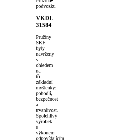
Pružina
podvozku
VKDL
31584
Pružiny
SKF
byly
navrženy
s
ohledem
na
tři
základní
myšlenky:
pohodlí,
bezpečnost
a
trvanlivost.
Spolehlivý
výrobek
s
výkonem
odpovídajícím