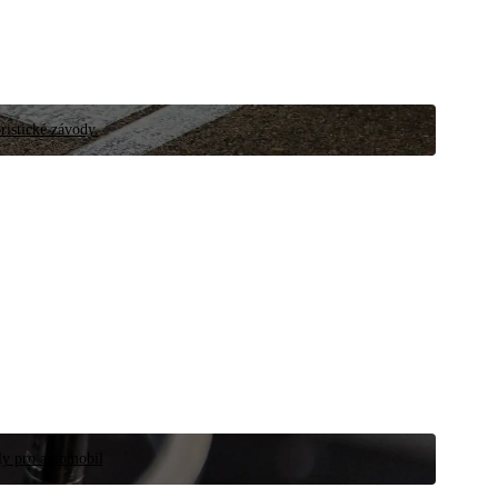
ristické závody.
íly pro automobil