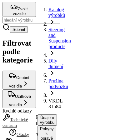
Zvolit
Katalog
vozidlo
výrobků
Steering
Submit
and
Suspension
Filtrovat
products
podle
kategorie
Díly
tlumení
Osobní
Pružina
vozidla
podvozku
Užitková
VKDL
vozidla
31584
Rychlé odkazy
Pružina
Údaje o
Technické
podvozku
výrobku
centrum
Pokyny
k
VKDL
Otázky
opravě