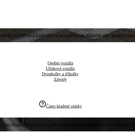
ostředí prověří nové konstrukce a technologie tak důkladně jako špičkové moto
Osobní vozidla
Užitková vozidla
Dvoukolky a tříkolky
Závody
Často kladené otázky
vysoce kvalitních náhradních dílů s celosvětovou dostupností. Najít náhradní d