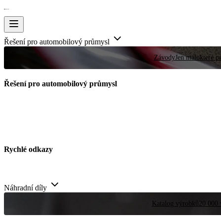
Řešení pro automobilový průmysl
Závody
Jen málokteré pr
Řešení pro automobilový průmysl
Rychlé odkazy
Náhradní díly
Katalog výrobků
20 000 