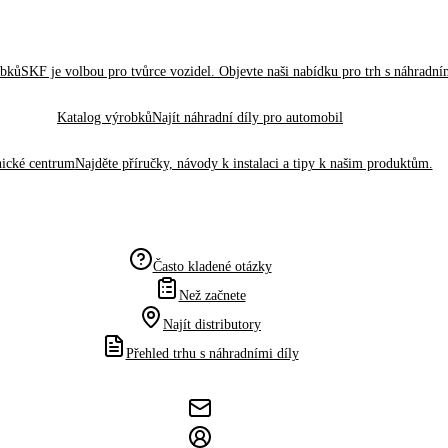
obků
SKF je volbou pro tvůrce vozidel. Objevte naši nabídku pro trh s náhradním
Katalog výrobků
Najít náhradní díly pro automobil
ické centrum
Najděte příručky, návody k instalaci a tipy k našim produktům.
Často kladené otázky
Než začnete
Najít distributory
Přehled trhu s náhradními díly