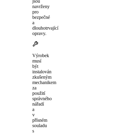
jsou
navrženy
pro
bezpečné
a
dlouhotrvající
opravy.
Výrobek
musí
být
instalován
zkušeným
mechanikem
za
použití
správného
nářadí
a
v
přísném
souladu
s