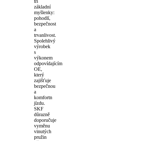
tři
základní
myšlenky:
pohodlí,
bezpečnost
a
trvanlivost.
Spolehlivý
výrobek
s
výkonem
odpovídajícím
OE,
který
zajišťuje
bezpečnou
a
komfortn
jízdu.
SKF
důrazně
doporučuje
vyměnu
vinutých
pružin