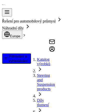
Řešení pro automobilový průmysl
Náhradní díly
Europe
Filtrování a
Katalog
vyhledávání
výrobků
Steering
and
Suspension
products
Díly
tlumení