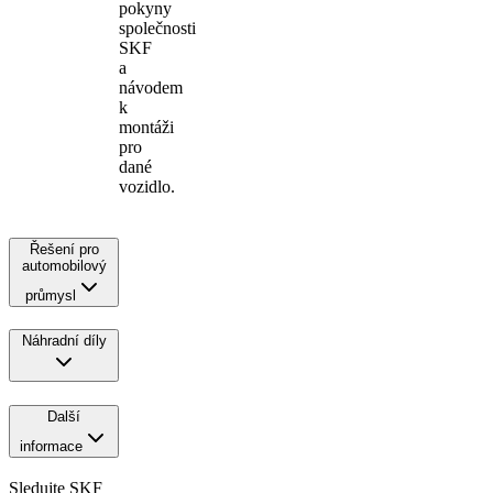
pokyny
společnosti
SKF
a
návodem
k
montáži
pro
dané
vozidlo.
Řešení pro
automobilový
průmysl
Náhradní díly
Další
informace
Sledujte SKF