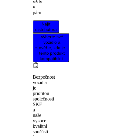
vždy
v
páru.
Najít
distributora
Vyberte své
vozidlo a
ověřte, zda je
tento produkt
kompatibilní.
Bezpečnost
vozidla
je
prioritou
společnosti
SKF
a
naše
vysoce
kvalitní
součásti