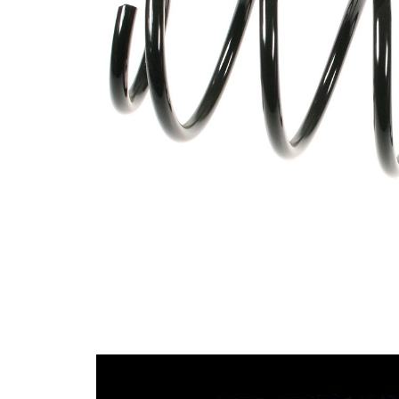
průměrem
Vnější
139 mm
průměr
Průměr
12,00 mm
drátu