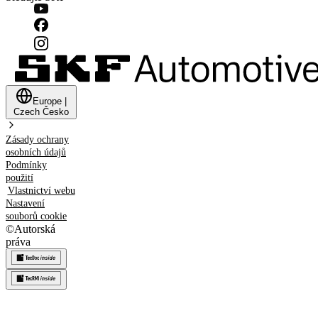
Europe
|
Czech
Česko
Zásady ochrany
osobních údajů
Podmínky
použití
Vlastnictví webu
Nastavení
souborů cookie
©
Autorská
práva