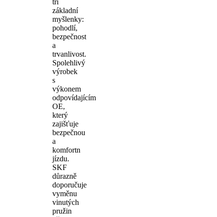
tři
základní
myšlenky:
pohodlí,
bezpečnost
a
trvanlivost.
Spolehlivý
výrobek
s
výkonem
odpovídajícím
OE,
který
zajišťuje
bezpečnou
a
komfortn
jízdu.
SKF
důrazně
doporučuje
vyměnu
vinutých
pružin