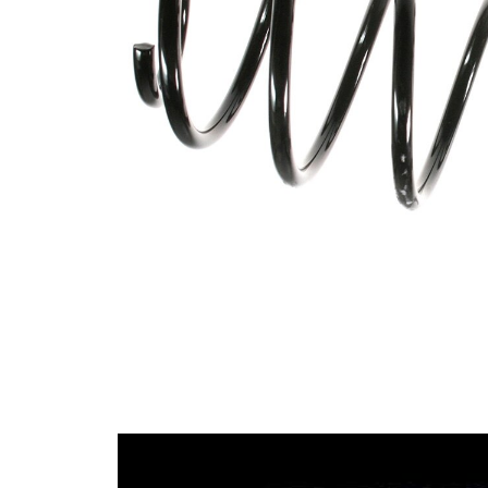
Tvar
pružina s
pružiny
konstatním
průměrem
Vnější
142 mm
průměr
Průměr
12,00 mm
drátu