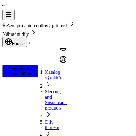
Řešení pro automobilový průmysl
Náhradní díly
Europe
Filtrování a
Katalog
vyhledávání
výrobků
Steering
and
Suspension
products
Díly
tlumení