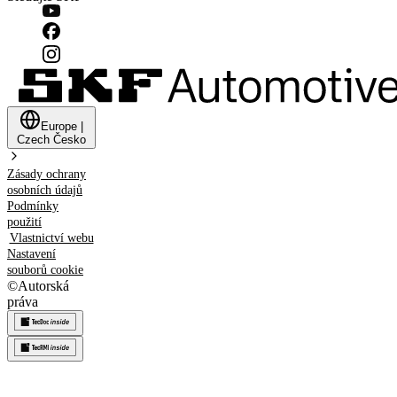
Europe
|
Czech
Česko
Zásady ochrany
osobních údajů
Podmínky
použití
Vlastnictví webu
Nastavení
souborů cookie
©
Autorská
práva