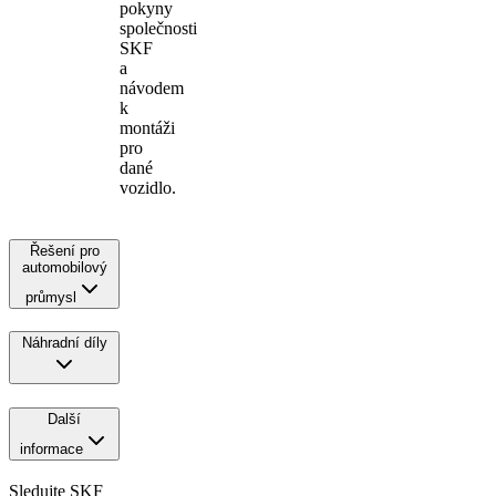
pokyny
společnosti
SKF
a
návodem
k
montáži
pro
dané
vozidlo.
Řešení pro
automobilový
průmysl
Náhradní díly
Další
informace
Sledujte SKF