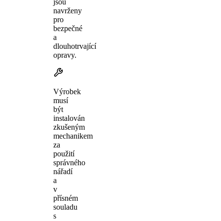
jsou
navrženy
pro
bezpečné
a
dlouhotrvající
opravy.
Výrobek
musí
být
instalován
zkušeným
mechanikem
za
použití
správného
nářadí
a
v
přísném
souladu
s