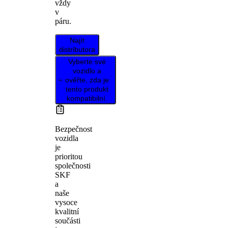
vždy
v
páru.
Najít
distributora
Vyberte své
vozidlo a
ověřte, zda je
tento produkt
kompatibilní.
Bezpečnost
vozidla
je
prioritou
společnosti
SKF
a
naše
vysoce
kvalitní
součásti