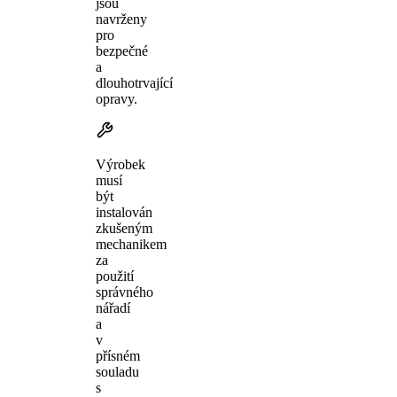
jsou
navrženy
pro
bezpečné
a
dlouhotrvající
opravy.
Výrobek
musí
být
instalován
zkušeným
mechanikem
za
použití
správného
nářadí
a
v
přísném
souladu
s