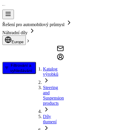
Řešení pro automobilový průmysl
Náhradní díly
Europe
Filtrování a
Katalog
vyhledávání
výrobků
Steering
and
Suspension
products
Díly
tlumení