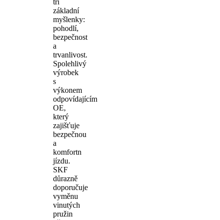
tři
základní
myšlenky:
pohodlí,
bezpečnost
a
trvanlivost.
Spolehlivý
výrobek
s
výkonem
odpovídajícím
OE,
který
zajišťuje
bezpečnou
a
komfortn
jízdu.
SKF
důrazně
doporučuje
vyměnu
vinutých
pružin