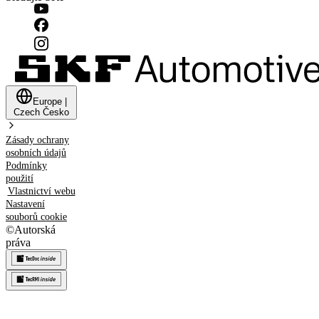
Europe
|
Czech
Česko
Zásady ochrany
osobních údajů
Podmínky
použití
Vlastnictví webu
Nastavení
souborů cookie
©
Autorská
práva