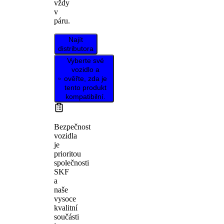
vždy
v
páru.
Najít
distributora
Vyberte své
vozidlo a
ověřte, zda je
tento produkt
kompatibilní.
Bezpečnost
vozidla
je
prioritou
společnosti
SKF
a
naše
vysoce
kvalitní
součásti