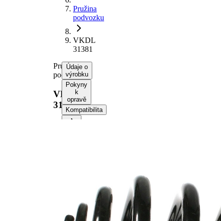
Pružina
podvozku
VKDL
31381
Pružina
Údaje o
podvozku
výrobku
Pokyny
k
VKDL
opravě
31381
Kompatibilita
Informace o výrobku
Vlastnost
Hodnota
montovaná
Zadní
strana
náprava
Délka
250 mm
Hmotnost
5,35 kg
Tvar
miniblok
pružiny
Vnější