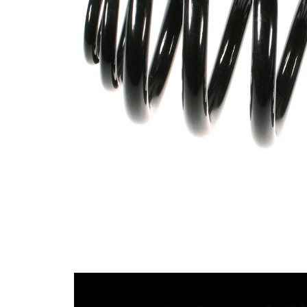
164 mm
průměr 1
Označení
zelená
barvy
Průměr
11,50
drátu
mm
Průměr
18,20
drátu 1
mm
Průměr
11,50
drátu 2
mm