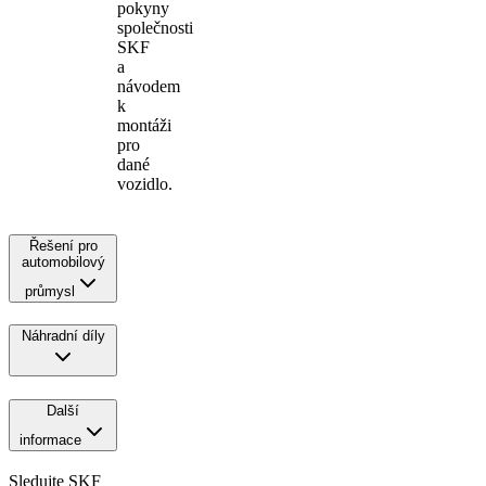
pokyny
společnosti
SKF
a
návodem
k
montáži
pro
dané
vozidlo.
Řešení pro
automobilový
průmysl
Náhradní díly
Další
informace
Sledujte SKF