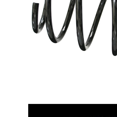
průměrem
Vnější
142 mm
průměr
Průměr
12,75 mm
drátu