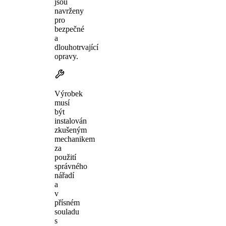
jsou
navrženy
pro
bezpečné
a
dlouhotrvající
opravy.
Výrobek
musí
být
instalován
zkušeným
mechanikem
za
použití
správného
nářadí
a
v
přísném
souladu
s