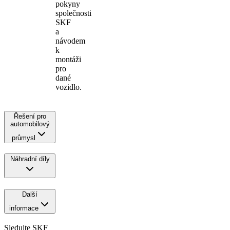
pokyny
společnosti
SKF
a
návodem
k
montáži
pro
dané
vozidlo.
Řešení pro
automobilový
průmysl
Náhradní díly
Další
informace
Sledujte SKF