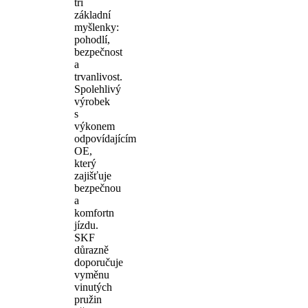
tři
základní
myšlenky:
pohodlí,
bezpečnost
a
trvanlivost.
Spolehlivý
výrobek
s
výkonem
odpovídajícím
OE,
který
zajišťuje
bezpečnou
a
komfortn
jízdu.
SKF
důrazně
doporučuje
vyměnu
vinutých
pružin