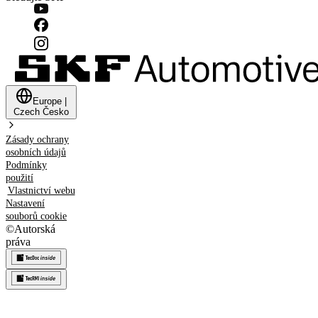
Europe
|
Czech
Česko
Zásady ochrany
osobních údajů
Podmínky
použití
Vlastnictví webu
Nastavení
souborů cookie
©
Autorská
práva