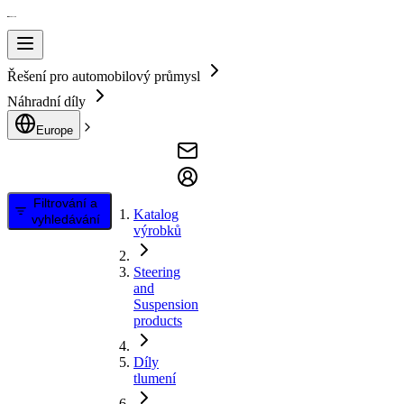
Řešení pro automobilový průmysl
Náhradní díly
Europe
Filtrování a
Katalog
vyhledávání
výrobků
Steering
and
Suspension
products
Díly
tlumení