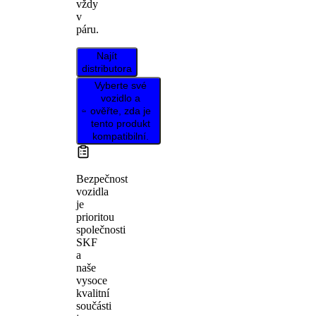
vždy
v
páru.
Najít
distributora
Vyberte své
vozidlo a
ověřte, zda je
tento produkt
kompatibilní.
Bezpečnost
vozidla
je
prioritou
společnosti
SKF
a
naše
vysoce
kvalitní
součásti