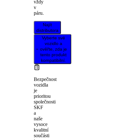
vždy
v
páru.
Najít
distributora
Vyberte své
vozidlo a
ověřte, zda je
tento produkt
kompatibilní.
Bezpečnost
vozidla
je
prioritou
společnosti
SKF
a
naše
vysoce
kvalitní
součásti