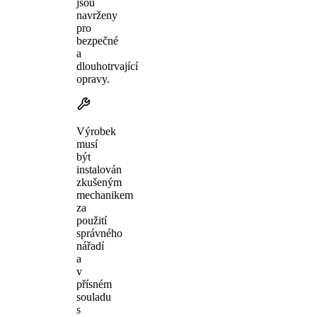
jsou
navrženy
pro
bezpečné
a
dlouhotrvající
opravy.
Výrobek
musí
být
instalován
zkušeným
mechanikem
za
použití
správného
nářadí
a
v
přísném
souladu
s