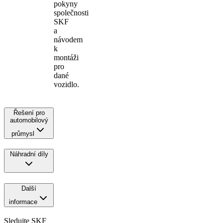
pokyny
společnosti
SKF
a
návodem
k
montáži
pro
dané
vozidlo.
Řešení pro
automobilový
průmysl
Náhradní díly
Další
informace
Sledujte SKF