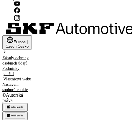
Europe
|
Czech
Česko
Zásady ochrany
osobních údajů
Podmínky
použití
Vlastnictví webu
Nastavení
souborů cookie
©
Autorská
práva