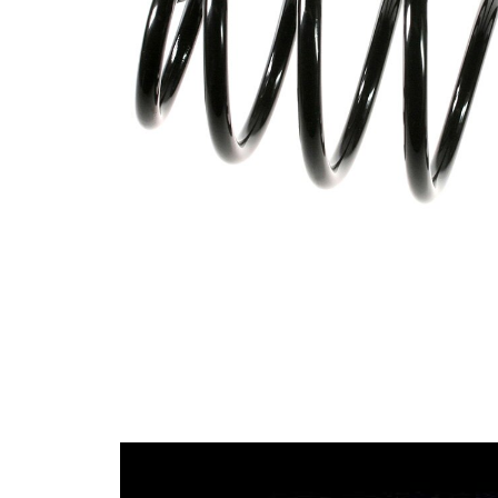
Tvar
pružina s
pružiny
konstatním
průměrem
Vnější
142 mm
průměr
Průměr
13,25 mm
drátu