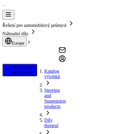
Řešení pro automobilový průmysl
Náhradní díly
Europe
Filtrování a
Katalog
vyhledávání
výrobků
Steering
and
Suspension
products
Díly
tlumení