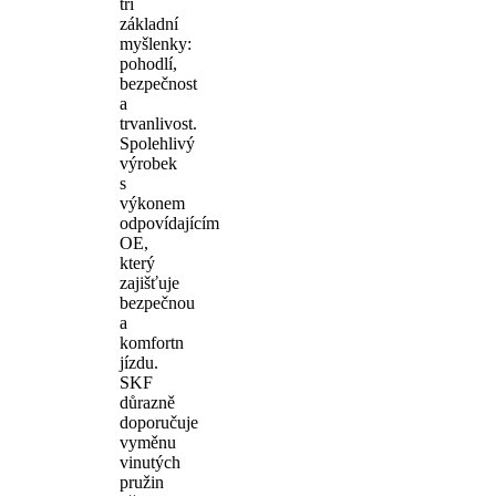
tři
základní
myšlenky:
pohodlí,
bezpečnost
a
trvanlivost.
Spolehlivý
výrobek
s
výkonem
odpovídajícím
OE,
který
zajišťuje
bezpečnou
a
komfortn
jízdu.
SKF
důrazně
doporučuje
vyměnu
vinutých
pružin