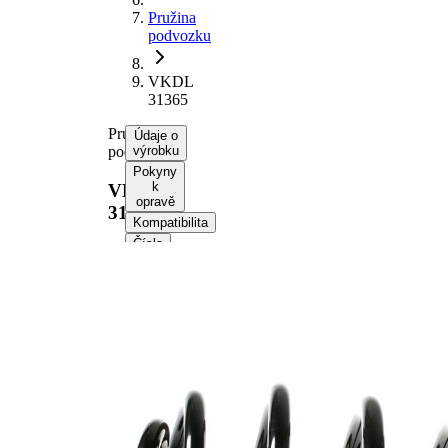
Pružina
podvozku
VKDL
31365
Pružina
Údaje o
podvozku
výrobku
Pokyny
k
VKDL
opravě
31365
Kompatibilita
Čísla
OE
Informace o výrobku
Vlastnost
Hodnota
montovaná
přední osa
strana
Délka
344 mm
Hmotnost
2,90 kg
Šroubovitá