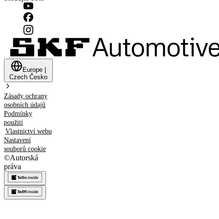
Europe
|
Czech
Česko
Zásady ochrany
osobních údajů
Podmínky
použití
Vlastnictví webu
Nastavení
souborů cookie
©
Autorská
práva