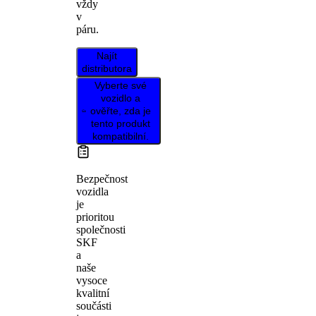
vždy
v
páru.
Najít
distributora
Vyberte své
vozidlo a
ověřte, zda je
tento produkt
kompatibilní.
Bezpečnost
vozidla
je
prioritou
společnosti
SKF
a
naše
vysoce
kvalitní
součásti