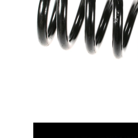
průměrem
Vnější
146 mm
průměr
Označení
zelená
barvy
Průměr
21,00 mm
drátu