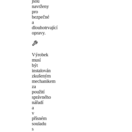
jsou
navrženy
pro
bezpečné
a
dlouhotrvající
opravy.
Výrobek
musí
být
instalován
zkušeným
mechanikem
za
použití
správného
nářadí
a
v
přísném
souladu
s