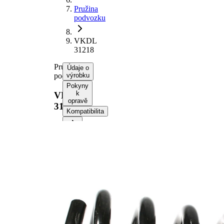
Pružina
podvozku
VKDL
31218
Pružina
Údaje o
podvozku
výrobku
Pokyny
k
VKDL
opravě
31218
Kompatibilita
Informace o výrobku
Vlastnost
Hodnota
montovaná
přední osa
strana
Délka
347 mm
Hmotnost
8,10 kg
Šroubovitá
Tvar
pružina s
pružiny
konstatním