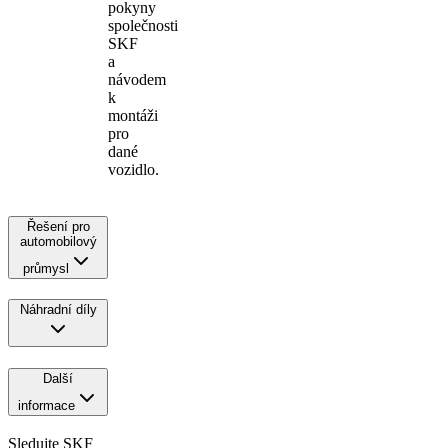
pokyny
společnosti
SKF
a
návodem
k
montáži
pro
dané
vozidlo.
Řešení pro
automobilový
průmysl
Náhradní díly
Další
informace
Sledujte SKF