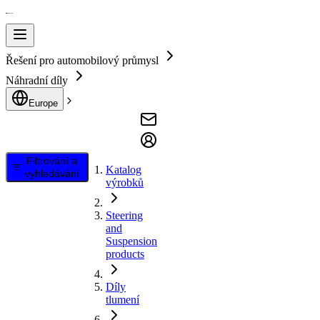
Řešení pro automobilový průmysl
Náhradní díly
Europe
Filtrování a
Katalog
vyhledávání
výrobků
Steering
and
Suspension
products
Díly
tlumení