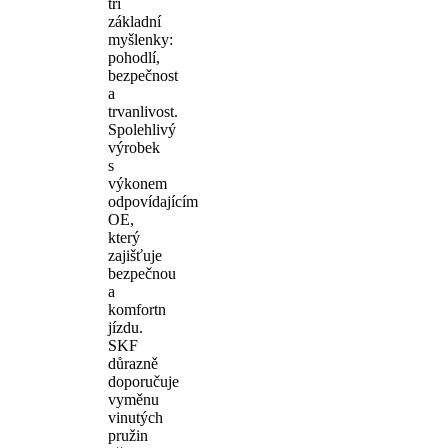
tři
základní
myšlenky:
pohodlí,
bezpečnost
a
trvanlivost.
Spolehlivý
výrobek
s
výkonem
odpovídajícím
OE,
který
zajišťuje
bezpečnou
a
komfortn
jízdu.
SKF
důrazně
doporučuje
vyměnu
vinutých
pružin