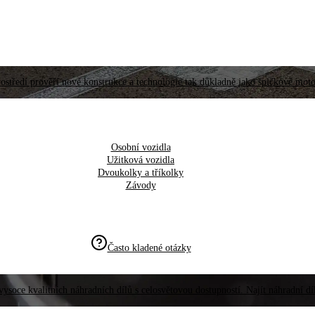
ostředí prověří nové konstrukce a technologie tak důkladně jako špičkové moto
Osobní vozidla
Užitková vozidla
Dvoukolky a tříkolky
Závody
Často kladené otázky
vysoce kvalitních náhradních dílů s celosvětovou dostupností. Najít náhradní d