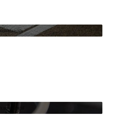
ristické závody.
íly pro automobil