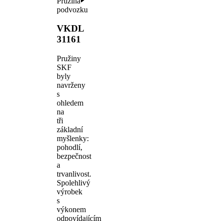
Pružina
podvozku
VKDL
31161
Pružiny
SKF
byly
navrženy
s
ohledem
na
tři
základní
myšlenky:
pohodlí,
bezpečnost
a
trvanlivost.
Spolehlivý
výrobek
s
výkonem
odpovídajícím