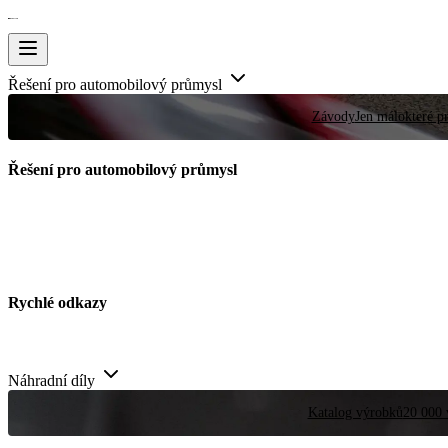
Řešení pro automobilový průmysl
Závody
Jen málokteré pr
Řešení pro automobilový průmysl
Rychlé odkazy
Náhradní díly
Katalog výrobků
20 000 