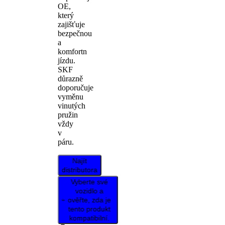
OE,
který
zajišťuje
bezpečnou
a
komfortn
jízdu.
SKF
důrazně
doporučuje
vyměnu
vinutých
pružin
vždy
v
páru.
Najít
distributora
Vyberte své
vozidlo a
ověřte, zda je
tento produkt
kompatibilní.