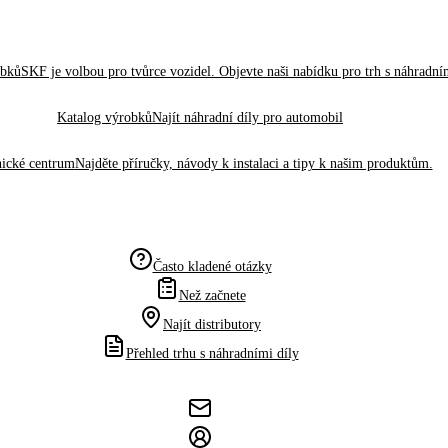
obků
SKF je volbou pro tvůrce vozidel. Objevte naši nabídku pro trh s náhradním
Katalog výrobků
Najít náhradní díly pro automobil
ické centrum
Najděte příručky, návody k instalaci a tipy k našim produktům.
Často kladené otázky
Než začnete
Najít distributory
Přehled trhu s náhradními díly