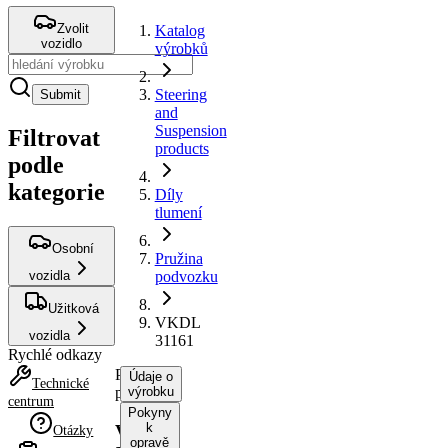
Zvolit
Katalog
vozidlo
výrobků
Steering
Submit
and
Suspension
Filtrovat
products
podle
kategorie
Díly
tlumení
Osobní
Pružina
vozidla
podvozku
Užitková
VKDL
vozidla
31161
Rychlé odkazy
Pružina
Údaje o
Technické
podvozku
výrobku
centrum
Pokyny
k
VKDL
Otázky
opravě