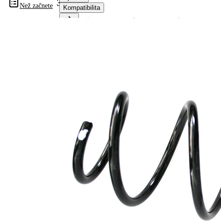
31161
Než začnete
Kompatibilita
Informace o výrobku
Vlastnost
Hodnota
montovaná
přední osa
strana
Délka
305 mm
Hmotnost
1,60 kg
Šroubovitá
Tvar
pružina s
pružiny
konstatním
průměrem
Vnější
141 mm
průměr
Doplňkový
výrobek/
bez
doplňkové
pouzdra
info
Počet
4,75
závitů
Průměr
12,00 mm
drátu