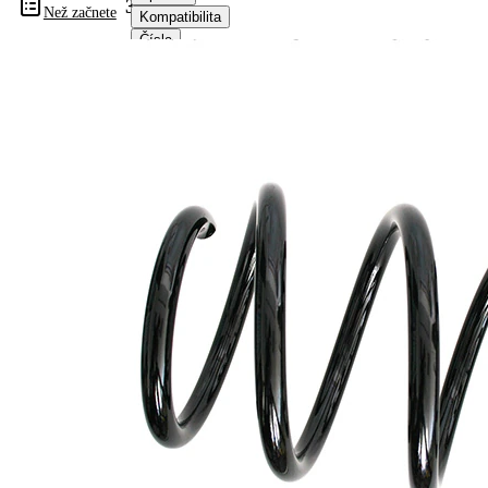
31160
Než začnete
Kompatibilita
Čísla
OE
Informace o výrobku
Vlastnost
Hodnota
montovaná
přední osa
strana
Délka
360 mm
Hmotnost
4,60 kg
Šroubovitá
Tvar
pružina s
pružiny
konstatním
průměrem
Vnější
180 mm
průměr
Doplňkový
výrobek/
bez
doplňkové
pouzdra
info
Počet
5,55
závitů