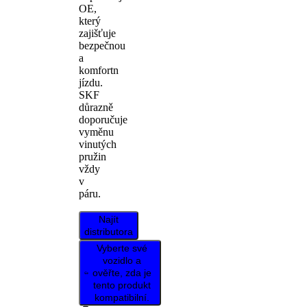
OE,
který
zajišťuje
bezpečnou
a
komfortn
jízdu.
SKF
důrazně
doporučuje
vyměnu
vinutých
pružin
vždy
v
páru.
Najít
distributora
Vyberte své
vozidlo a
ověřte, zda je
tento produkt
kompatibilní.