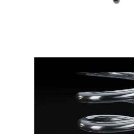
Označení
šedá (3x)
barvy
Označení
zelená
barvy
Průměr
17,00 mm
drátu