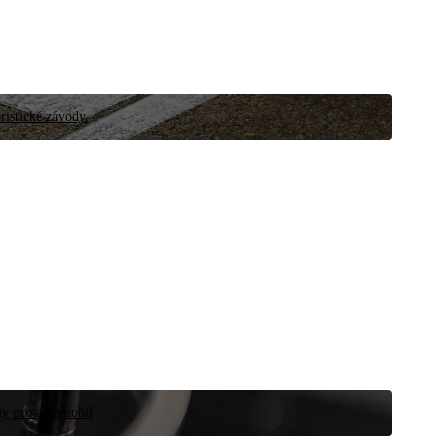
ristické závody.
íly pro automobil