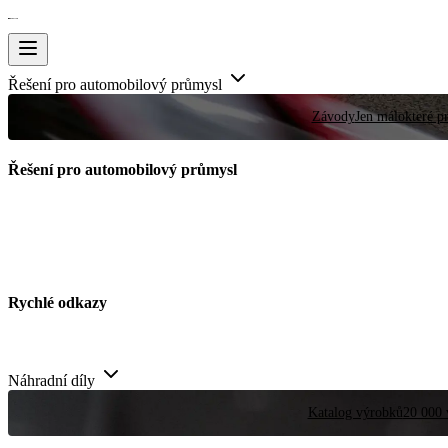
Řešení pro automobilový průmysl
Závody
Jen málokteré pr
Řešení pro automobilový průmysl
Rychlé odkazy
Náhradní díly
Katalog výrobků
20 000 