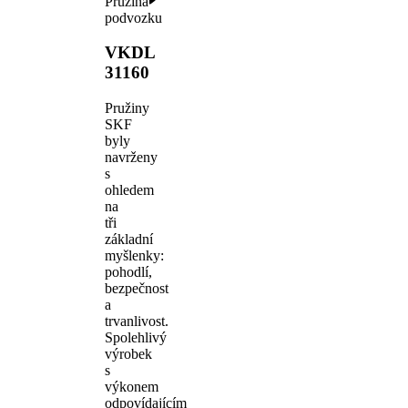
Pružina
podvozku
VKDL
31160
Pružiny
SKF
byly
navrženy
s
ohledem
na
tři
základní
myšlenky:
pohodlí,
bezpečnost
a
trvanlivost.
Spolehlivý
výrobek
s
výkonem
odpovídajícím