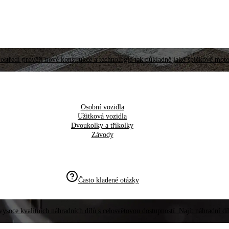
ostředí prověří nové konstrukce a technologie tak důkladně jako špičkové moto
Osobní vozidla
Užitková vozidla
Dvoukolky a tříkolky
Závody
Často kladené otázky
vysoce kvalitních náhradních dílů s celosvětovou dostupností. Najít náhradní d