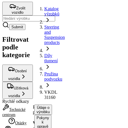
Zvolit
Katalog
vozidlo
výrobků
Steering
Submit
and
Suspension
Filtrovat
products
podle
kategorie
Díly
tlumení
Osobní
Pružina
vozidla
podvozku
Užitková
VKDL
vozidla
31160
Rychlé odkazy
Pružina
Údaje o
Technické
podvozku
výrobku
centrum
Pokyny
k
VKDL
Otázky
opravě