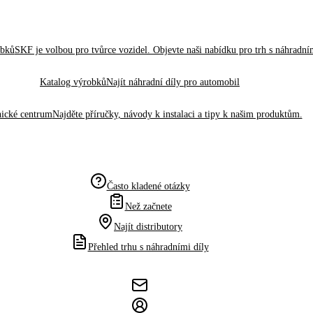
obků
SKF je volbou pro tvůrce vozidel. Objevte naši nabídku pro trh s náhradním
Katalog výrobků
Najít náhradní díly pro automobil
ické centrum
Najděte příručky, návody k instalaci a tipy k našim produktům.
Často kladené otázky
Než začnete
Najít distributory
Přehled trhu s náhradními díly